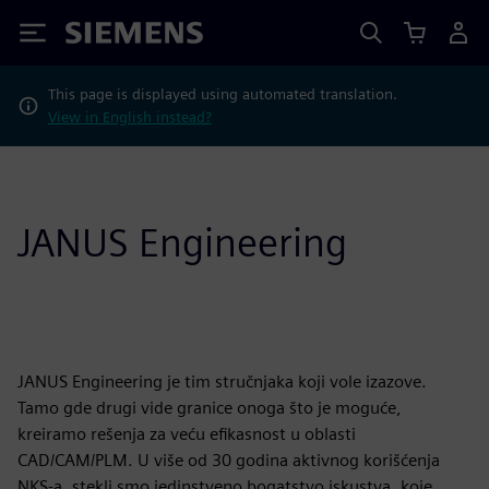
Siemens
This page is displayed using automated translation.
View in English instead?
JANUS Engineering
JANUS Engineering je tim stručnjaka koji vole izazove.
Tamo gde drugi vide granice onoga što je moguće,
kreiramo rešenja za veću efikasnost u oblasti
CAD/CAM/PLM. U više od 30 godina aktivnog korišćenja
NKS-a, stekli smo jedinstveno bogatstvo iskustva, koje