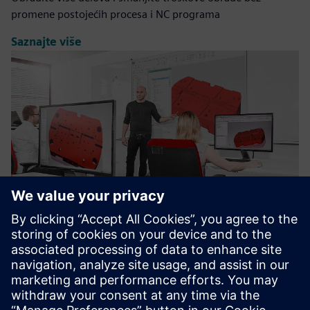
promene postojećih procesa i NC programa
Saznajte više
Siemens NX CAM Training courses
Pružamo ključeve za efikasno korišćenje NKS CAM-a kako
bismo u potpunosti iskoristili snagu ovog CAM softvera.
Saznajte više