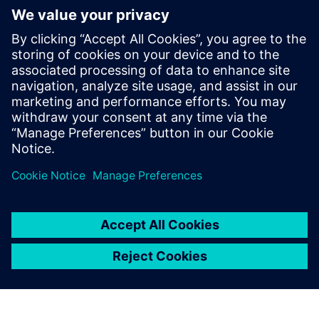
5X-Analyzer / 5 axis-accuracy
Sistem senzora za automatsko merenje i kompenzaciju
geometrije vaše 5-osne mašine.
Saznajte više