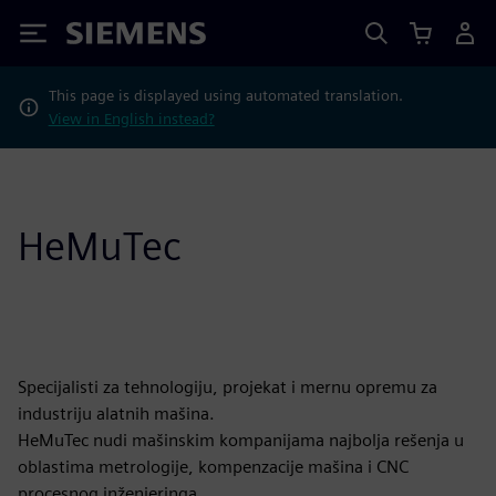
Siemens
This page is displayed using automated translation.
View in English instead?
HeMuTec
Specijalisti za tehnologiju, projekat i mernu opremu za
industriju alatnih mašina.
HeMuTec nudi mašinskim kompanijama najbolja rešenja u
oblastima metrologije, kompenzacije mašina i CNC
procesnog inženjeringa.