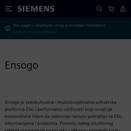
Siemens
This page is displayed using automated translation.
View in English instead?
Ensogo
Ensogo je sveobuhvatna i multidisciplinarna softverska
platforma ESG i performansi održivosti koja osnažuje
korporativne lidere da zadovolje rastuću potražnju za ESG
informacijama i podacima. Pomoću našeg intuitivnog
rešenja organizacije mogu lako i efikasno primeniti svoju