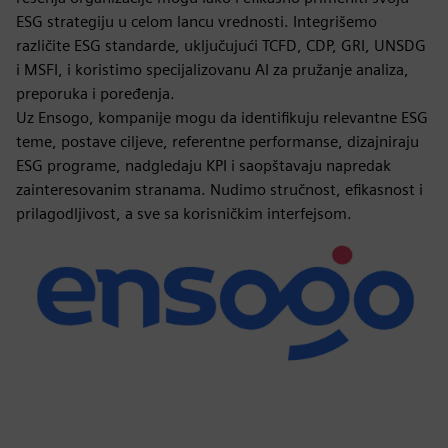
ESG strategiju u celom lancu vrednosti. Integrišemo
različite ESG standarde, uključujući TCFD, CDP, GRI, UNSDG
i MSFI, i koristimo specijalizovanu AI za pružanje analiza,
preporuka i poređenja.
Uz Ensogo, kompanije mogu da identifikuju relevantne ESG
teme, postave ciljeve, referentne performanse, dizajniraju
ESG programe, nadgledaju KPI i saopštavaju napredak
zainteresovanim stranama. Nudimo stručnost, efikasnost i
prilagodljivost, a sve sa korisničkim interfejsom.