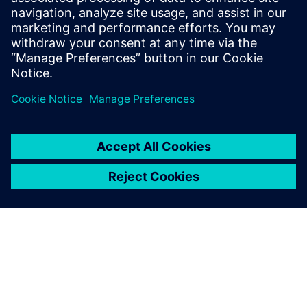
ensogo pruža alate i stručnost neophodnu da vam
pomogne u dizajniranju i primeni efikasne ESG strategije.
Saznajte više