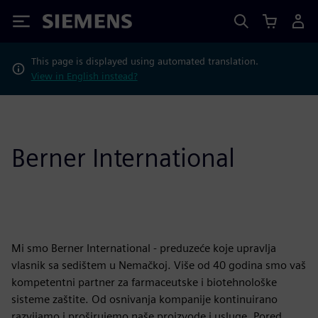
Siemens
This page is displayed using automated translation.
View in English instead?
Berner International
Mi smo Berner International - preduzeće koje upravlja
vlasnik sa sedištem u Nemačkoj. Više od 40 godina smo vaš
kompetentni partner za farmaceutske i biotehnološke
sisteme zaštite. Od osnivanja kompanije kontinuirano
razvijamo i proširujemo naše proizvode i usluge. Pored