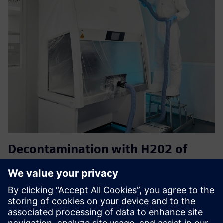
Decontamination with H202 of
safety cabinets
Isparjeni vodonik peroksid čini osnovu za posebno
prihvatljiv materijal, isplativ proces dekontaminacije za
inaktivaciju bioloških supstanci i genetski modifikovanih
organizama u mikrobiološkim sigurnosnim ormarima.