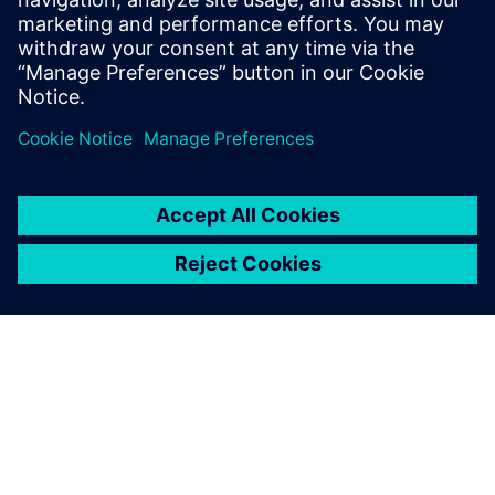
Zasnovan na do...
Saznajte više