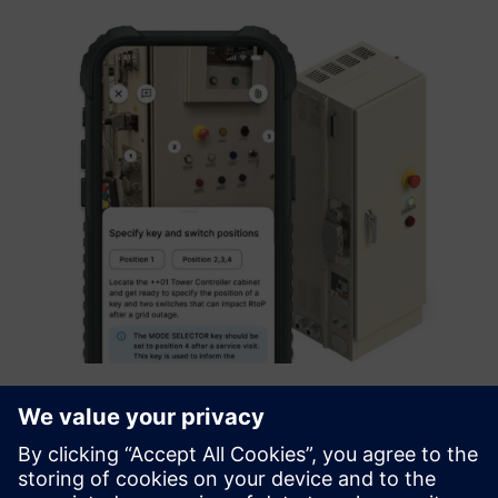
FLOW TOOL® AI Operator Assistant
ALAT ZA TOK proširene industrije kombinuje radna
uputstva koja pokreću AI, mikroobuku, rešavanje problema