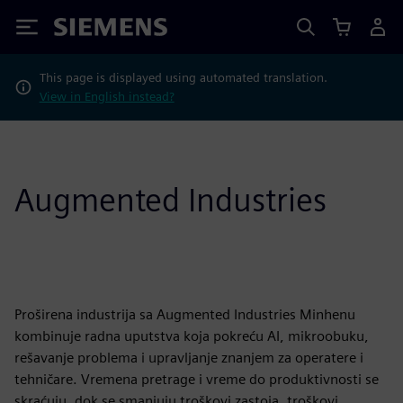
Siemens
This page is displayed using automated translation.
View in English instead?
Augmented Industries
Proširena industrija sa Augmented Industries Minhenu
kombinuje radna uputstva koja pokreću AI, mikroobuku,
rešavanje problema i upravljanje znanjem za operatere i
tehničare. Vremena pretrage i vreme do produktivnosti se
skraćuju, dok se smanjuju troškovi zastoja, troškovi