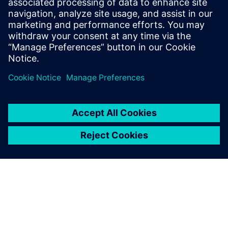
i upravljanje znanjem za operatere i tehničare. Vremena
pretrage i vreme do produktivnosti se skraćuju, dok se
smanjuju troš...
Saznajte više