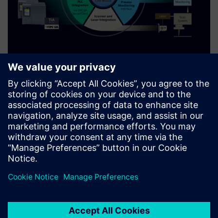
Machine Control Software (MCSW)
for 3D Printers
MCSW is a Runtime Software Framework to orchestrate the
execution of a 3D print job on a 3D printing system
Saznajte više