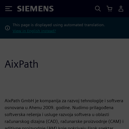
Siemens
This page is displayed using automated translation.
View in English instead?
AixPath
AixPath GmbH je kompanija za razvoj tehnologije i softvera
osnovana u Ahenu 2009. godine. Nudimo prilagođena
softverska rešenja i usluge razvoja softvera u oblasti
računarskog dizajna (CAD), računarske proizvodnje (CAM) i
aditivne proizvodnje (AM) koje pokrivaju širok spektar