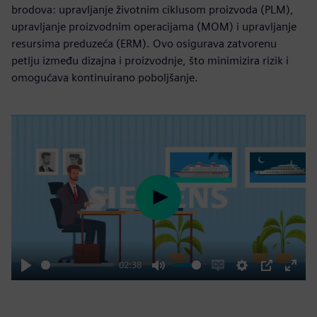
brodova: upravljanje životnim ciklusom proizvoda (PLM),
upravljanje proizvodnim operacijama (MOM) i upravljanje
resursima preduzeća (ERM). Ovo osigurava zatvorenu
petlju između dizajna i proizvodnje, što minimizira rizik i
omogućava kontinuirano poboljšanje.
Play
02:38
Play
Mute
Enable
Settings
PIP
Enter
captions
fulls