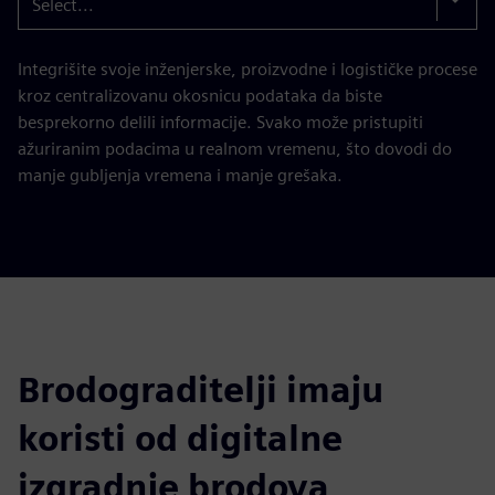
Select...
Integrišite svoje inženjerske, proizvodne i logističke procese
kroz centralizovanu okosnicu podataka da biste
besprekorno delili informacije. Svako može pristupiti
ažuriranim podacima u realnom vremenu, što dovodi do
manje gubljenja vremena i manje grešaka.
Brodograditelji imaju
koristi od digitalne
izgradnje brodova