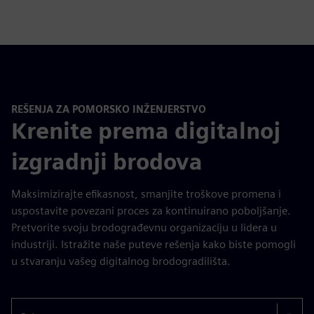
REŠENJA ZA POMORSKO INŽENJERSTVO
Krenite prema digitalnoj
izgradnji brodova
Maksimizirajte efikasnost, smanjite troškove promena i
uspostavite povezani proces za kontinuirano poboljšanje.
Pretvorite svoju brodograđevnu organizaciju u lidera u
industriji. Istražite naše puteve rešenja kako biste pomogli
u stvaranju vašeg digitalnog brodogradilišta.