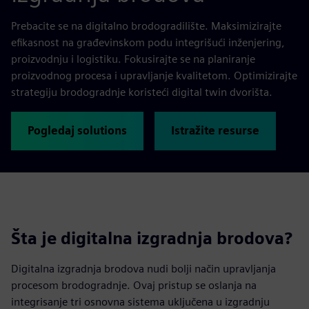
Prebacite se na digitalno brodogradilište. Maksimizirajte
efikasnost na građevinskom podu integrišući inženjering,
proizvodnju i logistiku. Fokusirajte se na planiranje
proizvodnog procesa i upravljanje kvalitetom. Optimizirajte
strategiju brodogradnje koristeći digital twin dvorišta.
Pogledaj solutions
Istražite resurse
Šta je digitalna izgradnja brodova?
Digitalna izgradnja brodova nudi bolji način upravljanja
procesom brodogradnje. Ovaj pristup se oslanja na
integrisanje tri osnovna sistema uključena u izgradnju