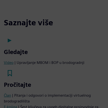
Saznajte više
Gledajte
Video
| Upravljanje MBOM i BOP u brodogradnji
Pročitajte
Član
| Pitanja i odgovori o implementaciji virtuelnog
brodogradilišta
E-knjiga
| Šest ključeva za uspeh digitalne proizvodnje za