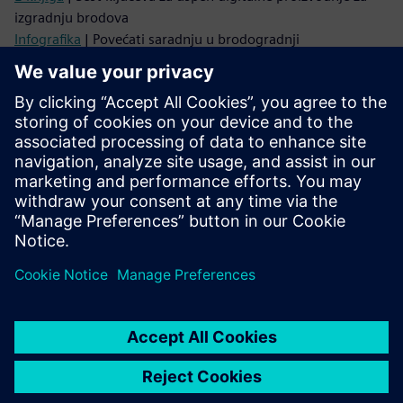
izgradnju brodova
Infografika
| Povećati saradnju u brodogradnji
Spremni za povezivanje?
Obratite se pitanjima ili komentarima. Ovde smo da
pomognemo.