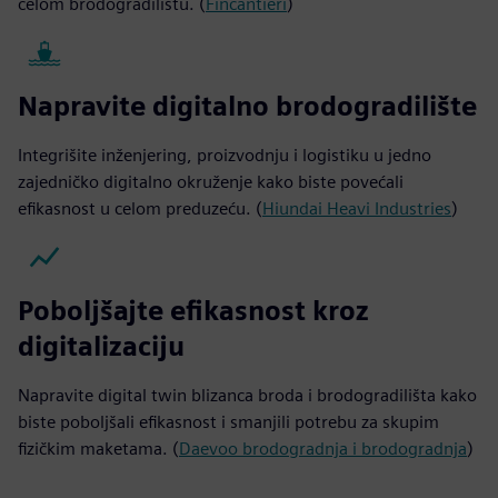
celom brodogradilištu. (
Fincantieri
)
Napravite digitalno brodogradilište
Integrišite inženjering, proizvodnju i logistiku u jedno
zajedničko digitalno okruženje kako biste povećali
efikasnost u celom preduzeću. (
Hiundai Heavi Industries
)
Poboljšajte efikasnost kroz
digitalizaciju
Napravite digital twin blizanca broda i brodogradilišta kako
biste poboljšali efikasnost i smanjili potrebu za skupim
fizičkim maketama. (
Daevoo brodogradnja i brodogradnja
)