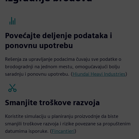
Povećajte deljenje podataka i
ponovnu upotrebu
Rešenja za upravljanje podacima čuvaju sve podatke o
brodogradnji na jednom mestu, omogućavajući bolju
saradnju i ponovnu upotrebu. (
Hiundai Heavi Industries
)
Smanjite troškove razvoja
Koristite simulaciju u planiranju proizvodnje da biste
smanjili troškove razvoja i rizike povezane sa propuštenim
datumima isporuke. (
Fincantieri
)