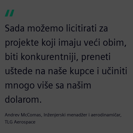
Sada možemo licitirati za
projekte koji imaju veći obim,
biti konkurentniji, preneti
uštede na naše kupce i učiniti
mnogo više sa našim
dolarom.
Andrev McComas, Inženjerski menadžer i aerodinamičar,
TLG Aerospace