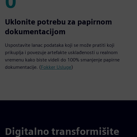
0
0
Uklonite potrebu za papirnom
dokumentacijom
Uspostavite lanac podataka koji se može pratiti koji
prikuplja i povezuje artefakte usklađenosti u realnom
vremenu kako biste videli do 100% smanjenje papirne
dokumentacije. (
Fokker Usluge
)
Digitalno transformišite