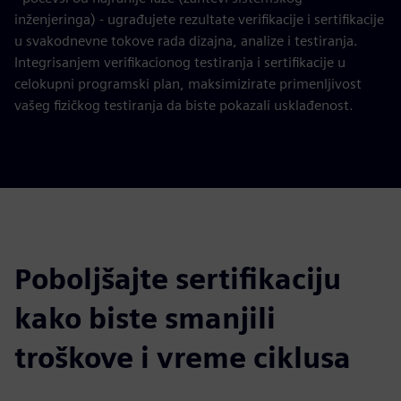
inženjeringa) - ugrađujete rezultate verifikacije i sertifikacije
u svakodnevne tokove rada dizajna, analize i testiranja.
Integrisanjem verifikacionog testiranja i sertifikacije u
celokupni programski plan, maksimizirate primenljivost
vašeg fizičkog testiranja da biste pokazali usklađenost.
Poboljšajte sertifikaciju
kako biste smanjili
troškove i vreme ciklusa