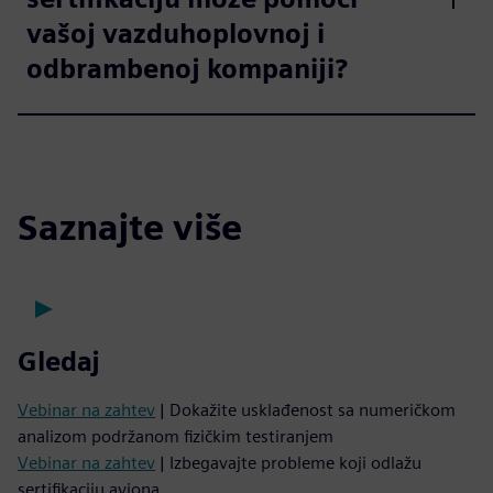
vašoj vazduhoplovnoj i
odbrambenoj kompaniji?
Saznajte više
Gledaj
Vebinar na zahtev
| Dokažite usklađenost sa numeričkom
analizom podržanom fizičkim testiranjem
Vebinar na zahtev
| Izbegavajte probleme koji odlažu
sertifikaciju aviona