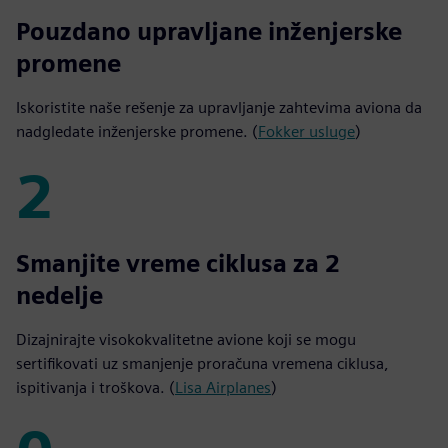
35,000
Pouzdano upravljane inženjerske
promene
Iskoristite naše rešenje za upravljanje zahtevima aviona da
nadgledate inženjerske promene. (
Fokker usluge
)
2
2
Smanjite vreme ciklusa za 2
nedelje
Dizajnirajte visokokvalitetne avione koji se mogu
sertifikovati uz smanjenje proračuna vremena ciklusa,
ispitivanja i troškova. (
Lisa Airplanes
)