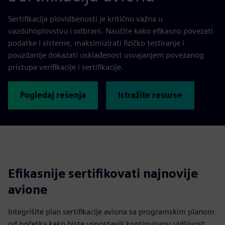
Sertifikacija plovidbenosti je kritično važna u
vazduhoplovstvu i odbrani. Naučite kako efikasno povezati
podatke i sisteme, maksimizirati fizičko testiranje i
pouzdanije dokazati usklađenost usvajanjem povezanog
pristupa verifikacije i sertifikacije.
Pogledaj rešenja
Istražite resurse
Efikasnije sertifikovati najnovije
avione
Integrišite plan sertifikacije aviona sa programskim planom
od početka kako biste uspostavili kontinuiranu vidljivost,