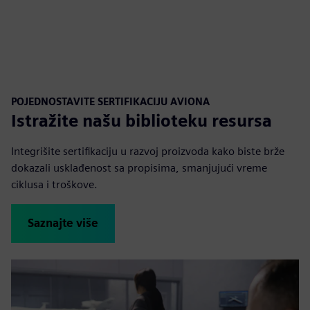
POJEDNOSTAVITE SERTIFIKACIJU AVIONA
Istražite našu biblioteku resursa
Integrišite sertifikaciju u razvoj proizvoda kako biste brže
dokazali usklađenost sa propisima, smanjujući vreme
ciklusa i troškove.
Saznajte više