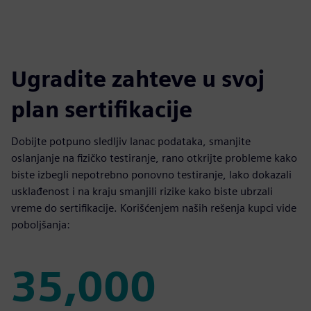
Ugradite zahteve u svoj
plan sertifikacije
Dobijte potpuno sledljiv lanac podataka, smanjite
oslanjanje na fizičko testiranje, rano otkrijte probleme kako
biste izbegli nepotrebno ponovno testiranje, lako dokazali
usklađenost i na kraju smanjili rizike kako biste ubrzali
vreme do sertifikacije. Korišćenjem naših rešenja kupci vide
poboljšanja:
35,000