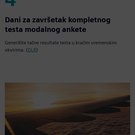
4
Dani za završetak kompletnog
testa modalnog ankete
Generišite tačne rezultate testa u kraćim vremenskim
okvirima. (
DLR
)