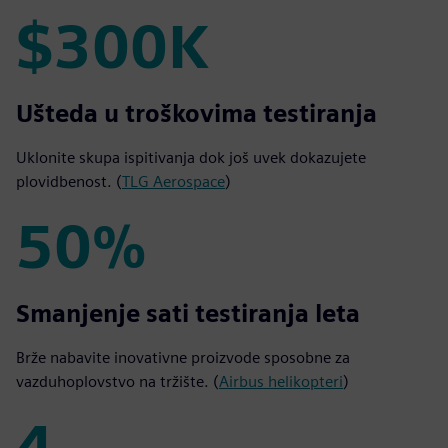
$300K
$300K
Ušteda u troškovima testiranja
Uklonite skupa ispitivanja dok još uvek dokazujete
plovidbenost. (
TLG Aerospace
)
50%
50%
Smanjenje sati testiranja leta
Brže nabavite inovativne proizvode sposobne za
vazduhoplovstvo na tržište. (
Airbus helikopteri
)
4