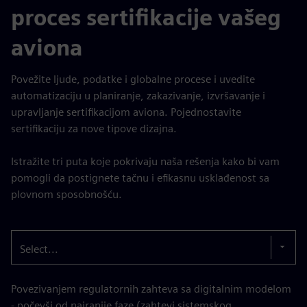
proces sertifikacije vašeg
aviona
Povežite ljude, podatke i globalne procese i uvedite
automatizaciju u planiranje, zakazivanje, izvršavanje i
upravljanje sertifikacijom aviona. Pojednostavite
sertifikaciju za nove tipove dizajna.
Istražite tri puta koje pokrivaju naša rešenja kako bi vam
pomogli da postignete tačnu i efikasnu usklađenost sa
plovnom sposobnošću.
Select...
Povezivanjem regulatornih zahteva sa digitalnim modelom
- počevši od najranije faze (zahtevi sistemskog