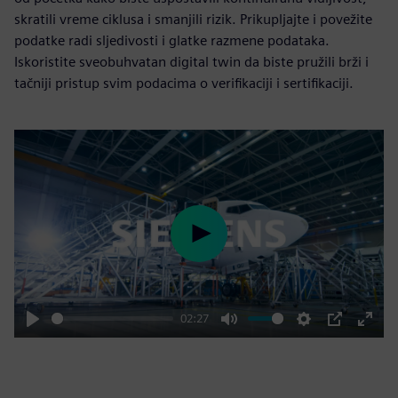
skratili vreme ciklusa i smanjili rizik. Prikupljajte i povežite
podatke radi sljedivosti i glatke razmene podataka.
Iskoristite sveobuhvatan digital twin da biste pružili brži i
tačniji pristup svim podacima o verifikaciji i sertifikaciji.
Play
02:27
Play
Mute
Settings
PIP
Enter
fulls