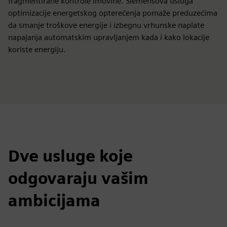
fragmentirane kontrole imovine. Siemensova usluga
optimizacije energetskog opterećenja pomaže preduzećima
da smanje troškove energije i izbegnu vrhunske naplate
napajanja automatskim upravljanjem kada i kako lokacije
koriste energiju.
Dve usluge koje
odgovaraju vašim
ambicijama