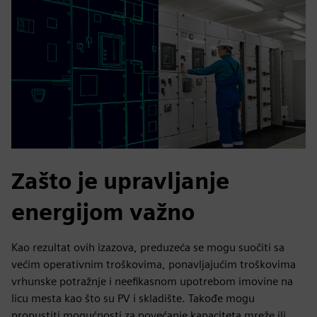
Zašto je upravljanje
energijom važno
Kao rezultat ovih izazova, preduzeća se mogu suočiti sa
većim operativnim troškovima, ponavljajućim troškovima
vrhunske potražnje i neefikasnom upotrebom imovine na
licu mesta kao što su PV i skladište. Takođe mogu
propustiti mogućnosti za povećanje kapaciteta mreže ili