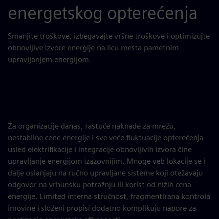
energetskog opterećenja
Smanjite troškove, izbegavajte vršne troškove i optimizujte
obnovljive izvore energije na licu mesta pametnim
upravljanjem energijom.
Za organizacije danas, rastuće naknade za mrežu,
nestabilne cene energije i sve veće fluktuacije opterećenja
usled elektrifikacije i integracije obnovljivih izvora čine
upravljanje energijom izazovnijim. Mnoge veb lokacije se i
dalje oslanjaju na ručno upravljane sisteme koji otežavaju
odgovor na vrhunsku potražnju ili korist od nižih cena
energije. Limited interna stručnost, fragmentirana kontrola
imovine i složeni propisi dodatno komplikuju napore za