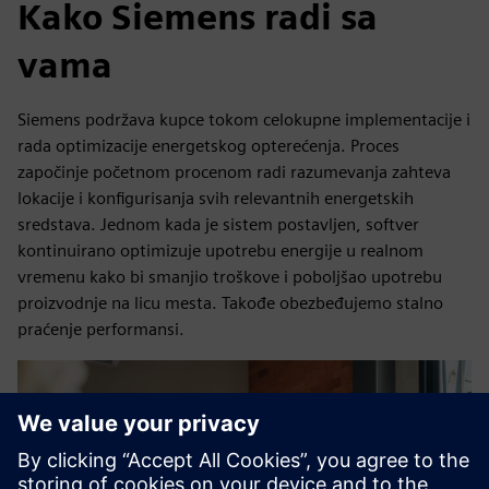
Kako Siemens radi sa
vama
Siemens podržava kupce tokom celokupne implementacije i
rada optimizacije energetskog opterećenja. Proces
započinje početnom procenom radi razumevanja zahteva
lokacije i konfigurisanja svih relevantnih energetskih
sredstava. Jednom kada je sistem postavljen, softver
kontinuirano optimizuje upotrebu energije u realnom
vremenu kako bi smanjio troškove i poboljšao upotrebu
proizvodnje na licu mesta. Takođe obezbeđujemo stalno
praćenje performansi.