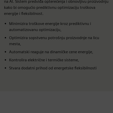
na AI. Sistem predviđa opterećenja i obnovljivu proizvodnju
kako bi omogućio prediktivnu optimizaciju troškova
energije i fleksibilnost.
Minimizira troškove energije kroz prediktivnu i
automatizovanu optimizaciju,
Optimizira sopstvenu potrošnju proizvodnje na licu
mesta,
Automatski reaguje na dinamičke cene energije,
Kontrolira električne i termičke sisteme,
Stvara dodatni prihod od energetske fleksibilnosti