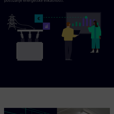
postizanje energetske efikasnosti.