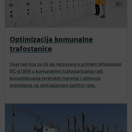
Optimizacija komunalne
trafostanice
Ovaj rad ima za cilj da razgovara o primeni tehnologije
IEC-61869 u komunalnim trafostanicama radi
konsolidovanja terenskih merenja i njihovog
prenošenja na centralizovani zaštitni relej.