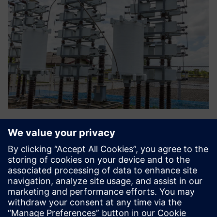
21C zaštita banke kondenzatora
U radu se uvodi zaštita zasnovana na impedanciji
(21C) kao potencijalno poboljšanje u odnosu na
tradicionalnu zaštitu diferencijala napona (87V) za
banke šantskih kondenzatora.