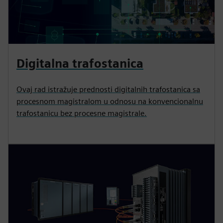
Digitalna trafostanica
Ovaj rad istražuje prednosti digitalnih trafostanica sa
procesnom magistralom u odnosu na konvencionalnu
trafostanicu bez procesne magistrale.