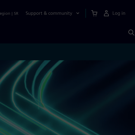
Support & community
Log in
egion
|
SR
S
w
A