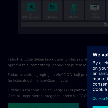
Industrial Edge deluje kao siguran prolaz za prikupljanje p
opremu za automatizaciju dobavljača putem MKTT, OPC UA i
Podaci se zatim agregiraju u VinCC OA, koji pruža upravlja
funkcionalnosti na fabričkom nivou.
Odatle su korporativne aplikacije i LLM platforme zasnovan
Gemini - neprimetno integrisani preko VinCC OA MCP server