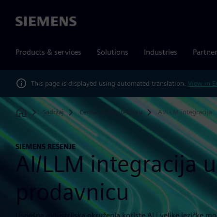
Siemens
Products & services
Solutions
Industries
Partne
This page is displayed using automated translation.
View in E
Sadržaj
Centar za arhitekturu
AI/LLM integracija
Home
SIEMENS REŠENJE
AI/LLM integracija u
prodavnicu
Uspešna industrijska okruženja koriste AI i velike jezičke m