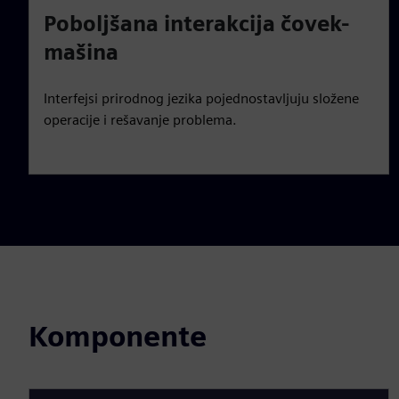
Poboljšana interakcija čovek-
mašina
Interfejsi prirodnog jezika pojednostavljuju složene
operacije i rešavanje problema.
Komponente