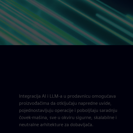
Integracija AI i LLM-a u prodavnicu omogućava
proizvođačima da otključaju napredne uvide,
pojednostavljuju operacije i poboljšaju saradnju
čovek-mašina, sve u okviru sigurne, skalabilne i
neutralne arhitekture za dobavljača.