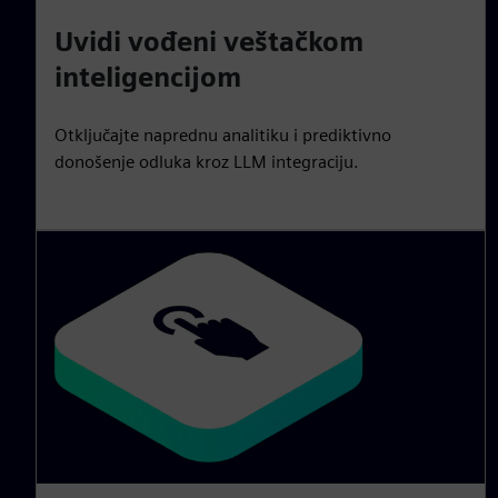
Uvidi vođeni veštačkom
inteligencijom
Otključajte naprednu analitiku i prediktivno
donošenje odluka kroz LLM integraciju.