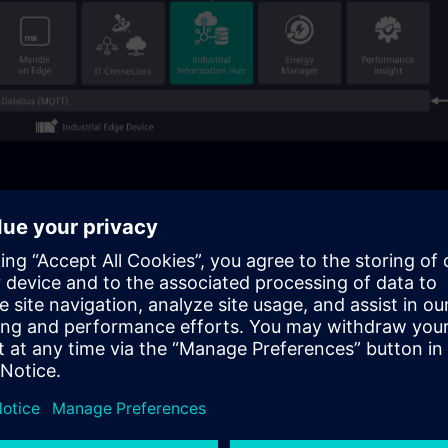
odataka i prethodnu obradu na terenu, povezujući agnostičku
 REST API-ja.
nje događajima, integraciju baze podataka i SCADA
e na oblaku - kao što su OpenAI, AWS Bedrock, Claude i
a, omogućavajući uvide i automatizaciju vođene AI.