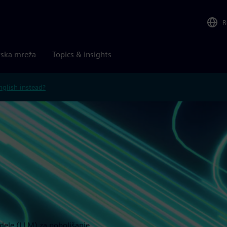
R
rska mreža
Topics & insights
nglish instead?
odele (LLM) za poboljšanje