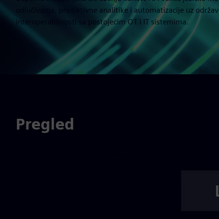
odlučivanja, prediktivne analitike i automatizacije uz održav
interoperabilnosti sa postojećim OT i IT sistemima.
Pregled