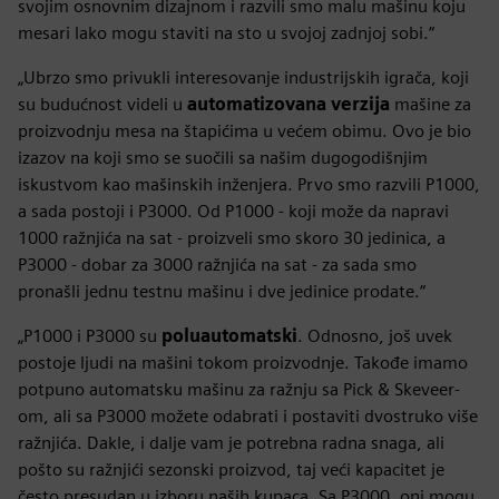
svojim osnovnim dizajnom i razvili smo malu mašinu koju
mesari lako mogu staviti na sto u svojoj zadnjoj sobi.“
„Ubrzo smo privukli interesovanje industrijskih igrača, koji
su budućnost videli u
automatizovana verzija
mašine za
proizvodnju mesa na štapićima u većem obimu. Ovo je bio
izazov na koji smo se suočili sa našim dugogodišnjim
iskustvom kao mašinskih inženjera. Prvo smo razvili P1000,
a sada postoji i P3000. Od P1000 - koji može da napravi
1000 ražnjića na sat - proizveli smo skoro 30 jedinica, a
P3000 - dobar za 3000 ražnjića na sat - za sada smo
pronašli jednu testnu mašinu i dve jedinice prodate.“
„P1000 i P3000 su
poluautomatski
. Odnosno, još uvek
postoje ljudi na mašini tokom proizvodnje. Takođe imamo
potpuno automatsku mašinu za ražnju sa Pick & Skeveer-
om, ali sa P3000 možete odabrati i postaviti dvostruko više
ražnjića. Dakle, i dalje vam je potrebna radna snaga, ali
pošto su ražnjići sezonski proizvod, taj veći kapacitet je
često presudan u izboru naših kupaca. Sa P3000, oni mogu