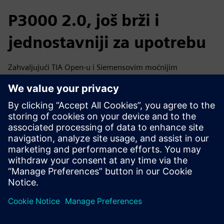
P3000 2.0, još brži i
jednostavniji za upotrebu
Zahvaljujući TIA Open-u i Siemensovim moćnijim
procesorima, SMO je iskrivio svoj recept za uspeh. „Uz
povratne informacije od Vestvleesa, koji je kupio prvi
P3000, mi smo
dalje usavršen
mašina „, kaže Pieter. „Na
primer, prodali smo našem drugom kupcu, španskom
proizvođaču, 'P3000 2.0' sa još većom brzinom i većom
lakoćom upotrebe. Takođe smo implementirali modifikacije
u toj drugoj mašini u P3000 u Vestvleesu.“
Ben: „Zahvaljujući korisničkom i višejezičnom HMI ekranu
osetljivom na dodir, P3000 je takođe otporan na lutke: kao
operater možete vrlo brzo raditi s njim, a promena
recepata je takođe jednostavna zahvaljujući podršci sa
slikama koje pružamo putem ekrana. Stvarno smo
blizu