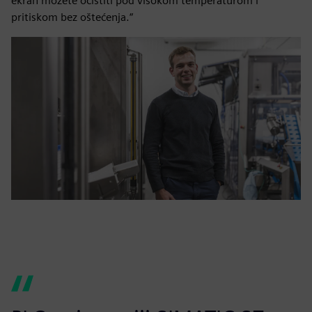
ekran možete očistiti pod visokom temperaturom i
pritiskom bez oštećenja.“