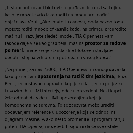
„Ti standardizovani blokovi su građevni blokovi sa kojima
kasnije možete vrlo lako raditi na modularni način“,
objašnjava Vout. „Ako imate tu osnovu, onda nakon toga
možete raditi mnogo efikasnije kada, na primer, preuredite
mašinu ili razvijete sledeći model. TIA Openness vam
takođe daje više kao graditelju mašina
prostor za radove
po meri
. Imate svoje standardne blokove i stavljate
dodatni sloj na vrh prema potrebama vašeg kupca.“
„Na primer, za naš P3000, TIA Openness mi omogućava da
lako generišem
upozorenja na različitim jezicima
„, kaže
Ben. „Jednostavno napravim kopije koda - jednu po jeziku -
i uvozim ih u HMI interfejs, gde su prevedeni. Neki kupci
žele odmah da vide u HMI upozorenjima koja je
komponenta neispravna. To se zauzvrat može uraditi
dodavanjem reference u upozorenje koja se odnosi na
dijagram mašine. A ako nešto promenite u programiranju
putem TIA Open-a, možete biti sigurni da će sve ostale