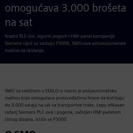
omogućava 3.000 brošeta
na sat
Snažni PLC-ovi, sigurni pogoni i HMI panel kompanije
Siemens tajni su sastojci P3000, SMO-ove poluautomatske
mašine za skidanje.
SMO sa sedištem u EEKLO-u razvio je poluautomatsku
mašinu koja omogućava proizvođačima hrane da kotrljaju
do 3.000 sataja na sat sa transportne trake. Lepo efikasan
ražanj Siemens PLC-ova i pogona, začinjen HMI panelom
čistog dizajna, ističe se P3000.