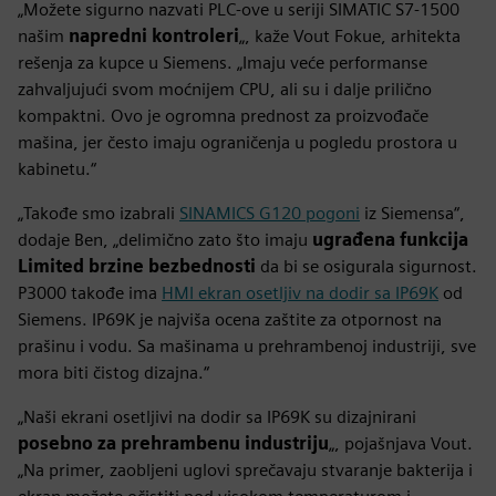
„Možete sigurno nazvati PLC-ove u seriji SIMATIC S7-1500
našim
napredni kontroleri
„, kaže Vout Fokue, arhitekta
rešenja za kupce u Siemens. „Imaju veće performanse
zahvaljujući svom moćnijem CPU, ali su i dalje prilično
kompaktni. Ovo je ogromna prednost za proizvođače
mašina, jer često imaju ograničenja u pogledu prostora u
kabinetu.“
„Takođe smo izabrali
SINAMICS G120 pogoni
iz Siemensa“,
dodaje Ben, „delimično zato što imaju
ugrađena funkcija
Limited brzine bezbednosti
da bi se osigurala sigurnost.
P3000 takođe ima
HMI ekran osetljiv na dodir sa IP69K
od
Siemens. IP69K je najviša ocena zaštite za otpornost na
prašinu i vodu. Sa mašinama u prehrambenoj industriji, sve
mora biti čistog dizajna.“
„Naši ekrani osetljivi na dodir sa IP69K su dizajnirani
posebno za prehrambenu industriju
„, pojašnjava Vout.
„Na primer, zaobljeni uglovi sprečavaju stvaranje bakterija i