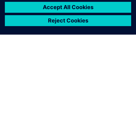
granice
sa P3000 sada, posebno u pogledu hardvera.
Možemo učiniti da se motori okreću još brže, ali tada će se
kutije za utovar ponašati čudno. Mašina radi ono što treba
da uradi, naši kupci su veoma zadovoljni.“