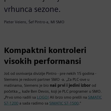
vrhunca sezone.
Pieter Veiens, Šef Pintro-a, MI SMO
Kompaktni kontroleri
visokih performansi
Još od osnivanja divizije Pintro - pre nekih 15 godina -
Siemens je redovni partner SMO -a. „Za PLC-ove u
mašinama, Siemens je bio
naš prvi i jedini izbor
od
početka „, kaže Ben Devos, koji je PLC programer u SMO.
„Prvo smo radili sa
LOGO!
Ali brzo smo prešli na
SIMATIC
S7-1200
a sada radimo sa
SIMATIC S7-1500
.“