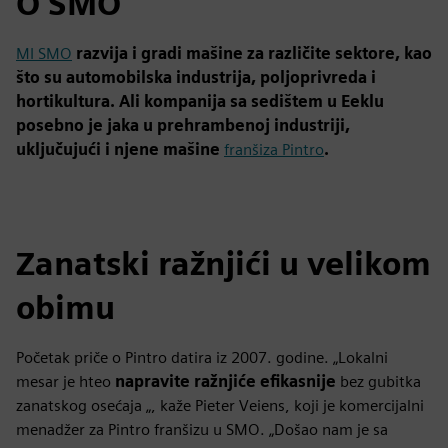
O SMO
MI SMO
razvija i gradi mašine za različite sektore, kao
što su automobilska industrija, poljoprivreda i
hortikultura. Ali kompanija sa sedištem u Eeklu
posebno je jaka u prehrambenoj industriji,
uključujući i njene mašine
franšiza Pintro
.
Zanatski ražnjići u velikom
obimu
Početak priče o Pintro datira iz 2007. godine. „Lokalni
mesar je hteo
napravite ražnjiće efikasnije
bez gubitka
zanatskog osećaja „, kaže Pieter Veiens, koji je komercijalni
menadžer za Pintro franšizu u SMO. „Došao nam je sa