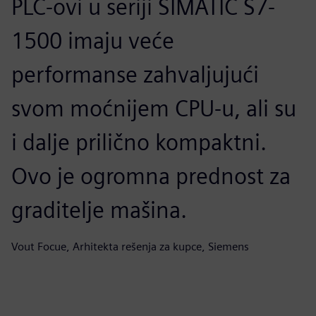
PLC-ovi u seriji SIMATIC S7-
1500 imaju veće
performanse zahvaljujući
svom moćnijem CPU-u, ali su
i dalje prilično kompaktni.
Ovo je ogromna prednost za
graditelje mašina.
Vout Focue, Arhitekta rešenja za kupce, Siemens