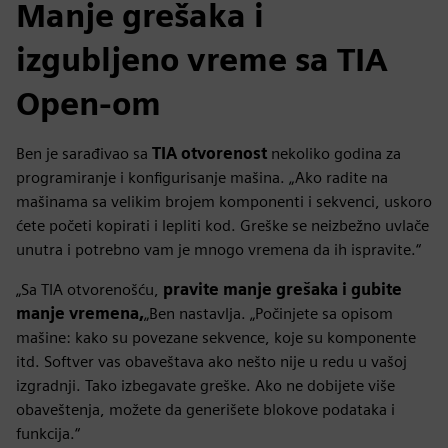
Manje grešaka i
izgubljeno vreme sa TIA
Open-om
Ben je sarađivao sa
TIA otvorenost
nekoliko godina za
programiranje i konfigurisanje mašina. „Ako radite na
mašinama sa velikim brojem komponenti i sekvenci, uskoro
ćete početi kopirati i lepliti kod. Greške se neizbežno uvlače
unutra i potrebno vam je mnogo vremena da ih ispravite.“
„Sa TIA otvorenošću,
pravite manje grešaka i gubite
manje vremena,
„Ben nastavlja. „Počinjete sa opisom
mašine: kako su povezane sekvence, koje su komponente
itd. Softver vas obaveštava ako nešto nije u redu u vašoj
izgradnji. Tako izbegavate greške. Ako ne dobijete više
obaveštenja, možete da generišete blokove podataka i
funkcija.“