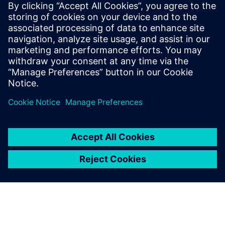
„Industrijski kopilot će revolucionirati fabričke zgrade“,
predviđa Kai Brasche. U rastućim industrijama poput
proizvodnje baterija, to će značajno smanjiti potrebno
vreme za uvođenje na tržište i omogućiti da proizvodnja
bude fleksibilnija. „A ovo je samo jedno od mnogih oblasti
primene.“