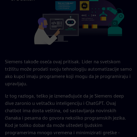
Siemens takođe oseća ovaj pritisak. Lider na svetskom
tržištu može prodati svoju tehnologiju automatizacije samo
ako kupci imaju programere koji mogu da je programiraju i
upravljaju.
Iz tog razloga, teško je iznenađujuće da je Siemens deep
dive zaronio u veštačku inteligenciju i ChatGPT. Ovaj
chatbot ima dosta veština, od sastavljanja novinskih
članaka i pesama do govora nekoliko programskih jezika.
Kod je toliko dobar da može uštedeti ljudskim
programerima mnogo vremena i minimizirati greške -