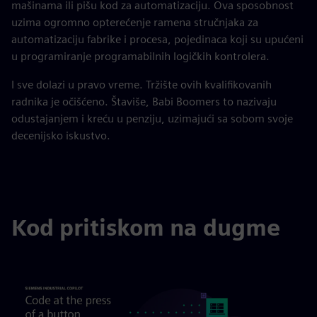
mašinama ili pišu kod za automatizaciju. Ova sposobnost
uzima ogromno opterećenje ramena stručnjaka za
automatizaciju fabrike i procesa, pojedinaca koji su upućeni
u programiranje programabilnih logičkih kontrolera.
I sve dolazi u pravo vreme. Tržište ovih kvalifikovanih
radnika je očišćeno. Štaviše, Babi Boomers to nazivaju
odustajanjem i kreću u penziju, uzimajući sa sobom svoje
decenijsko iskustvo.
Kod pritiskom na dugme