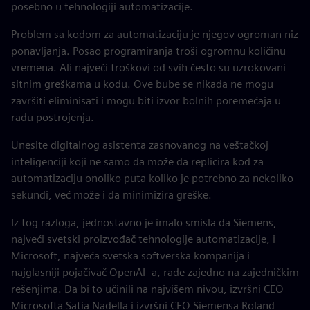
posebno u tehnologiji automatizacije.
Problem sa kodom za automatizaciju je njegov ogroman niz
ponavljanja. Posao programiranja troši ogromnu količinu
vremena. Ali najveći troškovi od svih često su uzrokovani
sitnim greškama u kodu. Ove bube se nikada ne mogu
završiti eliminisati i mogu biti izvor bolnih poremećaja u
radu postrojenja.
Unesite digitalnog asistenta zasnovanog na veštačkoj
inteligenciji koji ne samo da može da replicira kod za
automatizaciju onoliko puta koliko je potrebno za nekoliko
sekundi, već može i da minimizira greške.
Iz tog razloga, jednostavno je imalo smisla da Siemens,
najveći svetski proizvođač tehnologije automatizacije, i
Microsoft, najveća svetska softverska kompanija i
najglasniji pojačivač OpenAI -a, rade zajedno na zajedničkim
rešenjima. Da bi to učinili na najvišem nivou, izvršni CEO
Microsofta Satia Nadella i izvršni CEO Siemensa Roland