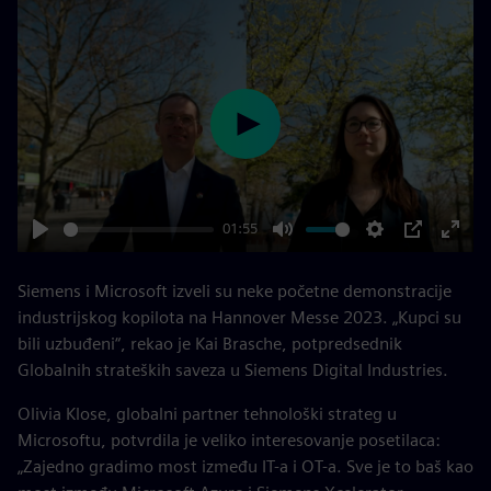
Play
01:55
Play
Mute
Settings
PIP
Enter
fulls
Siemens i Microsoft izveli su neke početne demonstracije
industrijskog kopilota na Hannover Messe 2023. „Kupci su
bili uzbuđeni“, rekao je Kai Brasche, potpredsednik
Globalnih strateških saveza u Siemens Digital Industries.
Olivia Klose, globalni partner tehnološki strateg u
Microsoftu, potvrdila je veliko interesovanje posetilaca:
„Zajedno gradimo most između IT-a i OT-a. Sve je to baš kao