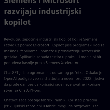
Siemens i Microsoft
razvijaju industrijski
kopilot
Revoluciju započinje industrijski kopilot koji je Siemens
razvio uz pomoć Microsoft. Kopilot piše programski kod za
mašine u fabrikama i pomaže u pronalaženju softverskih
grešaka. Aplikacija se sada testira u praksi - i mogla bi biti
ponuđena kasnije preko Siemens Xcelerator.
ChatGPT je bio ogroman hit od samog početka. Otkako je
OpenAI podigao veo sa chatbota u novembru 2022., jedva
da prođe dan bez da korisnici rade neverovatne i korisne
stvari sa ChatGPT-om.
Chatbot sada postaje fabrički radnik. Koristeći prirodni
jezik, ljudski zaposleni u fabrici mogu da razgovaraju sa