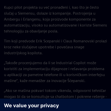
Kupci pilot projekta su već pronađeni i, kao što je često
slučaj u Siemensu, dolaze iz kompanije. Postrojenja u
Ambergu i Erlangenu, koja proizvode komponente za
automatizaciju, visoko su automatizovane i koriste Siemens
tehnologiju za obavljanje posla.
Tim koji predvode Erik Scepanski i Claus Romanovski prolazi
kroz neke slučajeve upotrebe i povećava snage
industrijskog kopilota.
„Takođe procenjujemo da li se Industrial Copilot može
koristiti za implementaciju dijagnoze i rešavanja problema
u aplikaciji za pametne telefone ili u korisničkom interfejsu
mašine“, kaže menadžer za inovacije Šćepanski.
„Ako se mašina pokvari tokom vikenda, odgovorni tehničar
mogao bi da se konsultuje sa chatbotom i pokrene rešenje -
iz udobnosti svog kauča kod kuće“, kaže Romanovski.