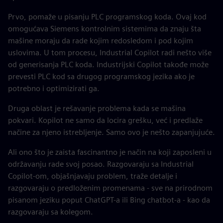
Prvo, pomaže u pisanju PLC programskog koda. Ovaj kod
omogućava Siemens kontrolnim sistemima da znaju šta
mašine moraju da rade kojim redosledom i pod kojim
uslovima. U tom procesu, Industrial Copilot radi nešto više
od generisanja PLC koda. Industrijski Copilot takođe može
prevesti PLC kod sa drugog programskog jezika ako je
potrebno i optimizirati ga.
Druga oblast je rešavanje problema kada se mašina
pokvari. Kopilot ne samo da locira grešku, već i predlaže
načine za njeno istrebljenje. Samo ovo je nešto zapanjujuće.
Ali ono što je zaista fascinantno je način na koji zaposleni u
održavanju rade svoj posao. Razgovaraju sa Industrial
Copilot-om, objašnjavaju problem, traže detalje i
razgovaraju o predloženim promenama - sve na prirodnom
pisanom jeziku poput ChatGPT-a ili Bing chatbot-a - kao da
razgovaraju sa kolegom.