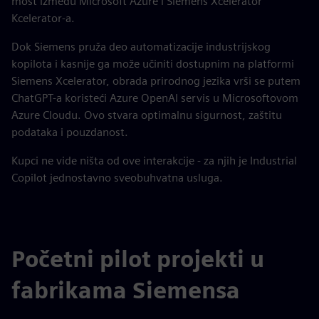
most između Microsoft Azure i Siemens Xcelerator
Kcelerator-a.
Dok Siemens pruža deo automatizacije industrijskog
kopilota i kasnije ga može učiniti dostupnim na platformi
Siemens Xcelerator, obrada prirodnog jezika vrši se putem
ChatGPT-a koristeći Azure OpenAI servis u Microsoftovom
Azure Cloudu. Ovo stvara optimalnu sigurnost, zaštitu
podataka i pouzdanost.
Kupci ne vide ništa od ove interakcije - za njih je Industrial
Copilot jednostavno sveobuhvatna usluga.
Početni pilot projekti u
fabrikama Siemensa