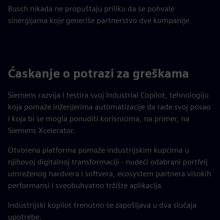
Busch nikada ne propuštaju priliku da se pohvale
sinergijama koje generiše partnerstvo dve kompanije.
Ćaskanje o potrazi za greškama
Siemens razvija i testira svoj Industrial Copilot, tehnologiju
koja pomaže inženjerima automatizacije da rade svoj posao
i koja bi se mogla ponuditi korisnicima, na primer, na
Siemens Xcelerator.
Otvorena platforma pomaže industrijskim kupcima u
njihovoj digitalnoj transformaciji - nudeći odabrani portfelj
umreženog hardvera i softvera, ecosystem partnera visokih
performansi i sveobuhvatno tržište aplikacija.
Industrijski kopilot trenutno se zapošljava u dva slučaja
upotrebe.