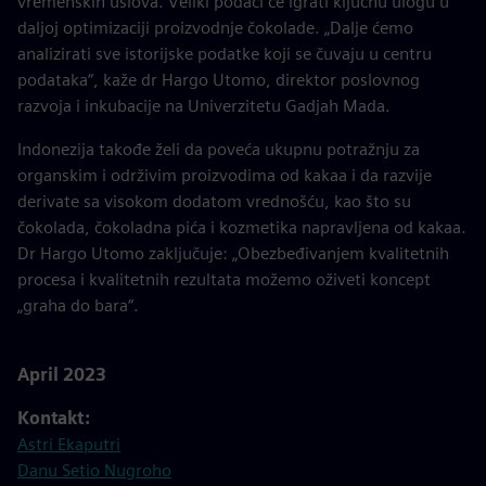
vremenskih uslova. Veliki podaci će igrati ključnu ulogu u
daljoj optimizaciji proizvodnje čokolade. „Dalje ćemo
analizirati sve istorijske podatke koji se čuvaju u centru
podataka“, kaže dr Hargo Utomo, direktor poslovnog
razvoja i inkubacije na Univerzitetu Gadjah Mada.
Indonezija takođe želi da poveća ukupnu potražnju za
organskim i održivim proizvodima od kakaa i da razvije
derivate sa visokom dodatom vrednošću, kao što su
čokolada, čokoladna pića i kozmetika napravljena od kakaa.
Dr Hargo Utomo zaključuje: „Obezbeđivanjem kvalitetnih
procesa i kvalitetnih rezultata možemo oživeti koncept
„graha do bara“.
April 2023
Kontakt:
Astri Ekaputri
Danu Setio Nugroho