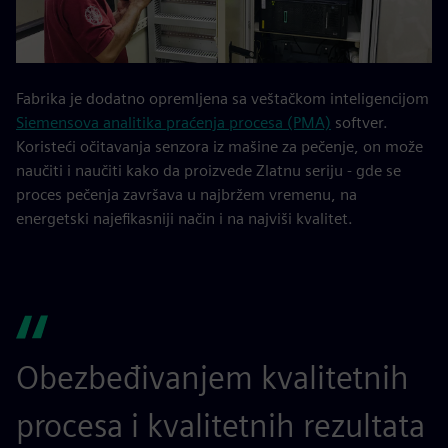
Fabrika je dodatno opremljena sa veštačkom inteligencijom
Siemensova analitika praćenja procesa (PMA)
softver.
Koristeći očitavanja senzora iz mašine za pečenje, on može
naučiti i naučiti kako da proizvede Zlatnu seriju - gde se
proces pečenja završava u najbržem vremenu, na
energetski najefikasniji način i na najviši kvalitet.
Obezbeđivanjem kvalitetnih
procesa i kvalitetnih rezultata