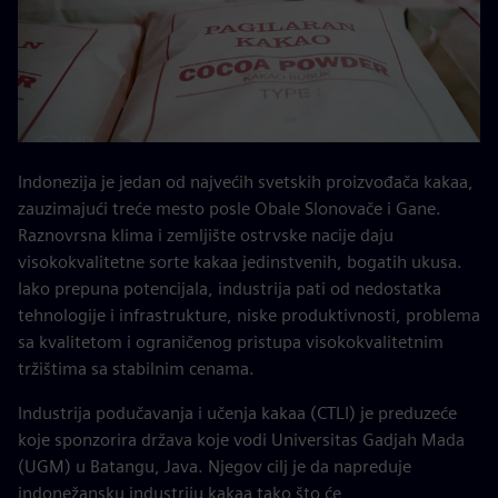
Indonezija je jedan od najvećih svetskih proizvođača kakaa,
zauzimajući treće mesto posle Obale Slonovače i Gane.
Raznovrsna klima i zemljište ostrvske nacije daju
visokokvalitetne sorte kakaa jedinstvenih, bogatih ukusa.
Iako prepuna potencijala, industrija pati od nedostatka
tehnologije i infrastrukture, niske produktivnosti, problema
sa kvalitetom i ograničenog pristupa visokokvalitetnim
tržištima sa stabilnim cenama.
Industrija podučavanja i učenja kakaa (CTLI) je preduzeće
koje sponzorira država koje vodi Universitas Gadjah Mada
(UGM) u Batangu, Java. Njegov cilj je da napreduje
indonežansku industriju kakaa tako što će