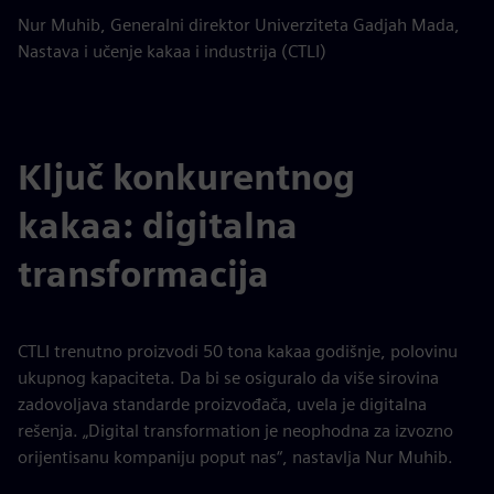
Nur Muhib, Generalni direktor Univerziteta Gadjah Mada,
Nastava i učenje kakaa i industrija (CTLI)
Ključ konkurentnog
kakaa: digitalna
transformacija
CTLI trenutno proizvodi 50 tona kakaa godišnje, polovinu
ukupnog kapaciteta. Da bi se osiguralo da više sirovina
zadovoljava standarde proizvođača, uvela je digitalna
rešenja. „Digital transformation je neophodna za izvozno
orijentisanu kompaniju poput nas“, nastavlja Nur Muhib.