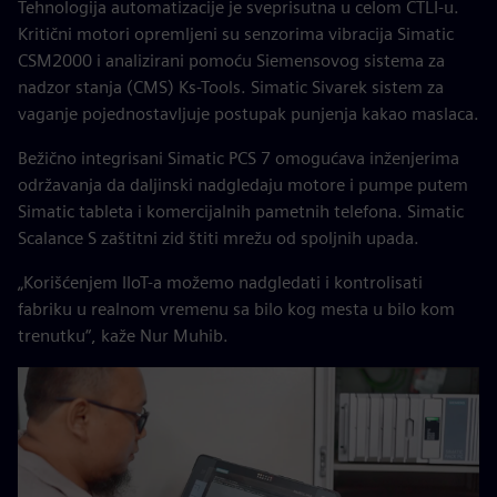
Tehnologija automatizacije je sveprisutna u celom CTLI-u.
Kritični motori opremljeni su senzorima vibracija Simatic
CSM2000 i analizirani pomoću Siemensovog sistema za
nadzor stanja (CMS) Ks-Tools. Simatic Sivarek sistem za
vaganje pojednostavljuje postupak punjenja kakao maslaca.
Bežično integrisani Simatic PCS 7 omogućava inženjerima
održavanja da daljinski nadgledaju motore i pumpe putem
Simatic tableta i komercijalnih pametnih telefona. Simatic
Scalance S zaštitni zid štiti mrežu od spoljnih upada.
„Korišćenjem IIoT-a možemo nadgledati i kontrolisati
fabriku u realnom vremenu sa bilo kog mesta u bilo kom
trenutku“, kaže Nur Muhib.