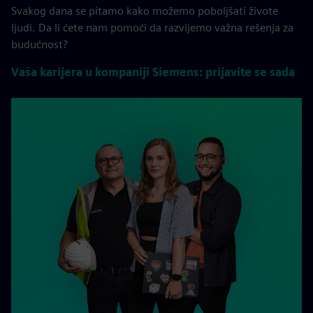
Svakog dana se pitamo kako možemo poboljšati živote
ljudi. Da li ćete nam pomoći da razvijemo važna rešenja za
budućnost?
Vaša karijera u kompaniji Siemens: prijavite se sada