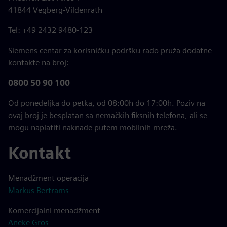
41844 Vegberg-Vildenrath
Tel: +49 2432 9480-123
Siemens centar za korisničku podršku rado pruža dodatne
kontakte na broj:
0800 50 90 100
Od ponedeljka do petka, od 08:00h do 17:00h. Poziv na
ovaj broj je besplatan sa nemačkih fiksnih telefona, ali se
mogu naplatiti naknade putem mobilnih mreža.
Kontakt
Menadžment operacija
Markus Bertrams
Komercijalni menadžment
Aneke Gros