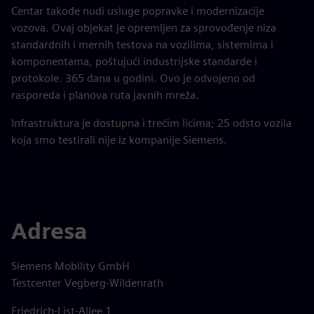
Centar takođe nudi usluge popravke i modernizacije
vozova. Ovaj objekat je opremljen za sprovođenje niza
standardnih i mernih testova na vozilima, sistemima i
komponentama, poštujući industrijske standarde i
protokole. 365 dana u godini. Ovo je odvojeno od
rasporeda i planova ruta javnih mreža.
Infrastruktura je dostupna i trećim licima; 25 odsto vozila
koja smo testirali nije iz kompanije Siemens.
Adresa
Siemens Mobility GmbH
Testcenter Vegberg-Wildenrath
Friedrich-List-Allee 1