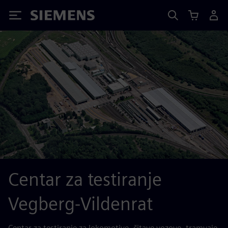
Siemens
Centar za testiranje
Vegberg-Vildenrat
Centar za testiranje za lokomotive, čitave vozove, tramvaje