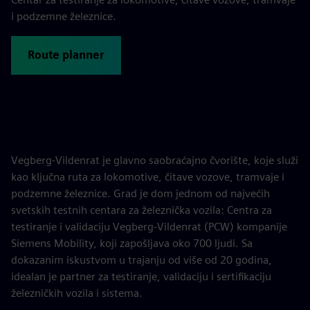
i podzemne železnice.
Route planner
Vegberg-Vildenrat je glavno saobraćajno čvorište, koje služi
kao ključna ruta za lokomotive, čitave vozove, tramvaje i
podzemne železnice. Grad je dom jednom od najvećih
svetskih testnih centara za železnička vozila: Centra za
testiranje i validaciju Vegberg-Vildenrat (PCW) kompanije
Siemens Mobility, koji zapošljava oko 700 ljudi. Sa
dokazanim iskustvom u trajanju od više od 20 godina,
idealan je partner za testiranje, validaciju i sertifikaciju
železničkih vozila i sistema.