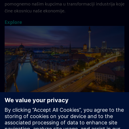
pomognemo našim kupcima u transformaciji industrija koje
čine okosnicu naše ekonomije.
Explore
O kompaniji Siemens u Nemačkoj
Siemens – iz Nemačke, za Nemačku i ceo svet: Sa približno
85.000 zaposlenih i hiljadama polaznika obuke, Siemens
spada među najveće privatne poslodavce i vodeće