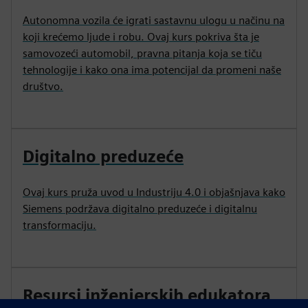
Autonomna vozila će igrati sastavnu ulogu u načinu na
koji krećemo ljude i robu. Ovaj kurs pokriva šta je
samovozeći automobil, pravna pitanja koja se tiču
tehnologije i kako ona ima potencijal da promeni naše
društvo.
Digitalno preduzeće
Ovaj kurs pruža uvod u Industriju 4.0 i objašnjava kako
Siemens podržava digitalno preduzeće i digitalnu
transformaciju.
Resursi inženjerskih edukatora