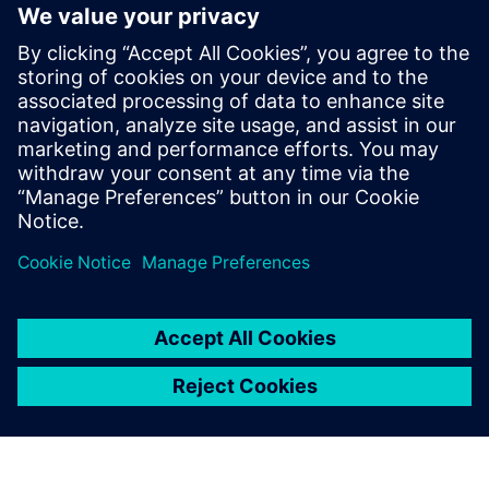
Istražite našu ponudu da slobodno koristite naš
softver za inženjerstvo studenata, zajedno sa
resursima za obuku i potpuno prilagodljivim
nastavnim planovima i programima dizajniranim za
potrebe vaše učionice.