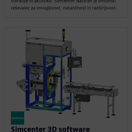
vibracije in akustiko. Simcenter Nastran je vrhunski
reševalec za zmogljivost, natančnost in razširljivost.
Simcenter 3D software