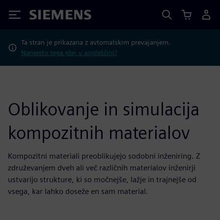
Siemens
Ta stran je prikazana z avtomatskim prevajanjem.
Namesto tega glej v angleščini?
Oblikovanje in simulacija
kompozitnih materialov
Kompozitni materiali preoblikujejo sodobni inženiring. Z
združevanjem dveh ali več različnih materialov inženirji
ustvarijo strukture, ki so močnejše, lažje in trajnejše od
vsega, kar lahko doseže en sam material.