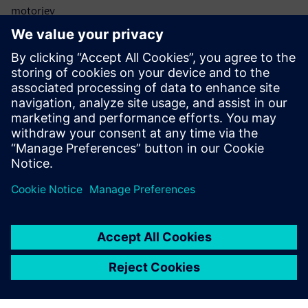
motorjev
Webinar
| Industrija 4.0 za razvoj kompozitnih letalskih
konstrukcij
Poslušajte
Podcast
| Konstrukcijsko oblikovanje eVTOL z uporabo
kompozitov in aditivne proizvodnje
Preberi
Študija primera
| Oracle Red Bull Racing
Blog
| Simulacija utrujenosti kompozitov, ojačanih s
kratkimi vlakni
Študija primera
| AlphaTauri Scuderia