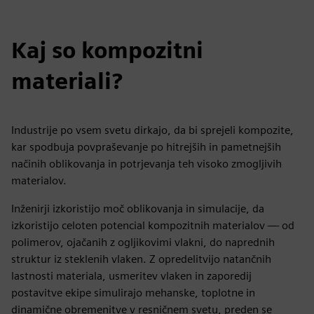
Kaj so kompozitni
materiali?
Industrije po vsem svetu dirkajo, da bi sprejeli kompozite,
kar spodbuja povpraševanje po hitrejših in pametnejših
načinih oblikovanja in potrjevanja teh visoko zmogljivih
materialov.
Inženirji izkoristijo moč oblikovanja in simulacije, da
izkoristijo celoten potencial kompozitnih materialov — od
polimerov, ojačanih z ogljikovimi vlakni, do naprednih
struktur iz steklenih vlaken. Z opredelitvijo natančnih
lastnosti materiala, usmeritev vlaken in zaporedij
postavitve ekipe simulirajo mehanske, toplotne in
dinamične obremenitve v resničnem svetu, preden se