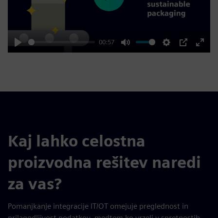
Play
00:57
Play
Mute
Settings
PIP
Enter
fulls
Kaj lahko celostna
proizvodna rešitev naredi
za vas?
Pomanjkanje integracije IT/OT omejuje preglednost in
prilagodljivost podatkov, medtem ko vrzeli v spretnostih,