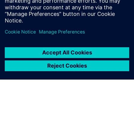
Podcast
| Trajnostna energija in učinkovitost virov
Preberi
E-knjiga
| Revolucionizirajte svojo avtomobilsko
proizvodnjo s trajnostnimi rešitvami
Bela knjiga
| Stalna proizvodnja v farmacevtski industriji
E-knjiga
| Optimizirajte kakovost, produktivnost in trajnost
pri proizvodnji baterij