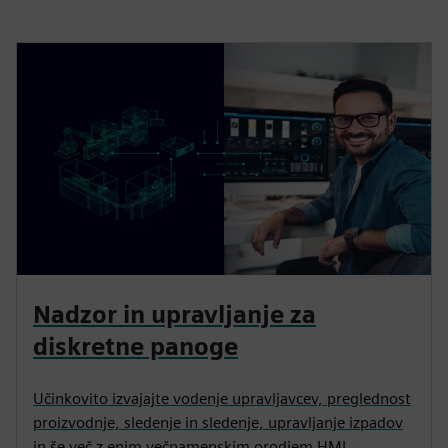
Nadzor in upravljanje za
diskretne panoge
Učinkovito izvajajte vodenje upravljavcev, preglednost
proizvodnje, sledenje in sledenje, upravljanje izpadov
in še več z enim večnamenskim orodjem HMI.