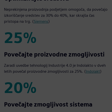
Neprekinjena proizvodnja podjetjem omogoča, da povečajo
izkoriščanje sredstev za 30% do 40%, kar skrajša čas
pristopa na trg. (
Siemens
)
25%
25%
Povečajte proizvodne zmogljivosti
Zaradi uvedbe tehnologij Industrije 4.0 je Indolakto v dveh
letih povečal proizvodne zmogljivosti za 25%. (
Indolakt
)
20%
20%
Povečajte zmogljivost sistema