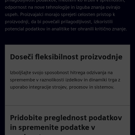
odpornost na nove tehnologije in izguba znanja ovirajo
uspeh. Proizvajalci morajo sprejeti celosten pristop k
proizvodnji, da bi povečali prilagodljivost, izkoristili
potencial podatkov in analitike ter ohranili kritično znanje.
Doseči fleksibilnost proizvodnje
Izboljšajte svojo sposobnost hitrega odzivanja na
spremembe v raznolikosti izdelkov in dinamiki trga z
uporabo integracije strojev, procesov in sistemov.
Pridobite preglednost podatkov
in spremenite podatke v