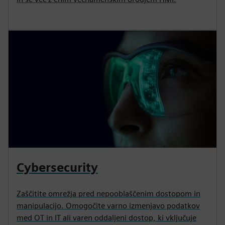
Cybersecurity
Zaščitite omrežja pred nepooblaščenim dostopom in
manipulacijo. Omogočite varno izmenjavo podatkov
med OT in IT ali varen oddaljeni dostop, ki vključuje