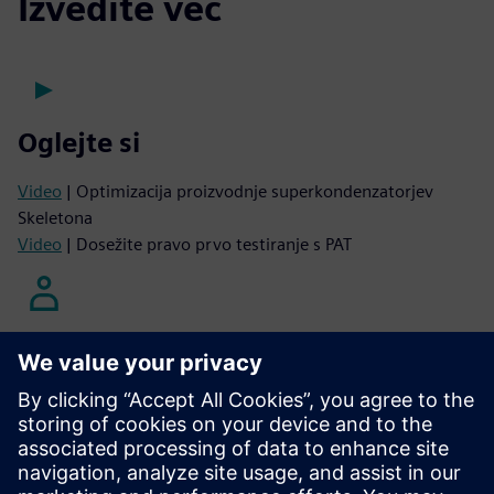
Izvedite več
Oglejte si
Video
| Optimizacija proizvodnje superkondenzatorjev
Skeletona
Video
| Dosežite pravo prvo testiranje s PAT
Poslušajte
Podcast
| Preusposobljanje in prilagajanje — Iskanje uspeha
sredi spreminjajoče se delovne sile
Podcast
| Razumevanje konvergence IT/OT - koristi, izzivi in
vpogledi v resničnem svetu