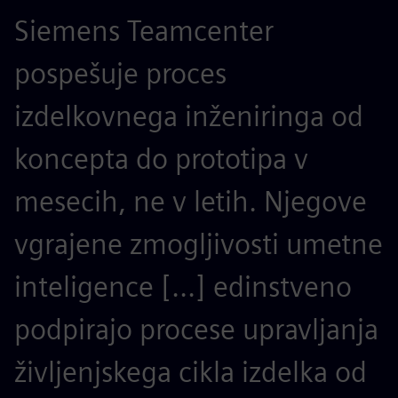
Siemens Teamcenter
S
pospešuje proces
z
izdelkovnega inženiringa od
o
koncepta do prototipa v
i
mesecih, ne v letih. Njegove
n
vgrajene zmogljivosti umetne
p
inteligence [...] edinstveno
m
podpirajo procese upravljanja
a
življenjskega cikla izdelka od
i