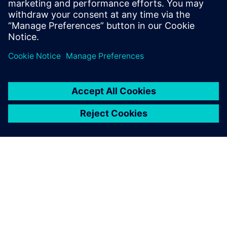
Preberite več o podjetju
Teamcenter Manufacturing
Teamcenter X za načrtovanje