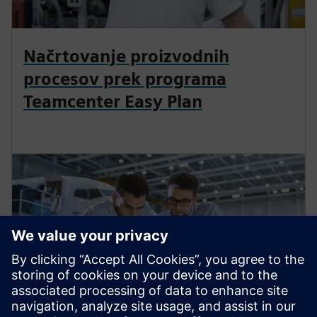
Načrtovanje proizvodnih
procesov prek programa
Teamcenter Easy Plan