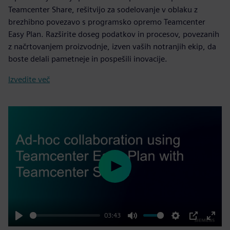
Teamcenter Share, rešitvijo za sodelovanje v oblaku z
brezhibno povezavo s programsko opremo Teamcenter
Easy Plan. Razširite doseg podatkov in procesov, povezanih
z načrtovanjem proizvodnje, izven vaših notranjih ekip, da
boste delali pametneje in pospešili inovacije.
Izvedite več
Play
03:43
Play
Mute
Settings
PIP
Enter