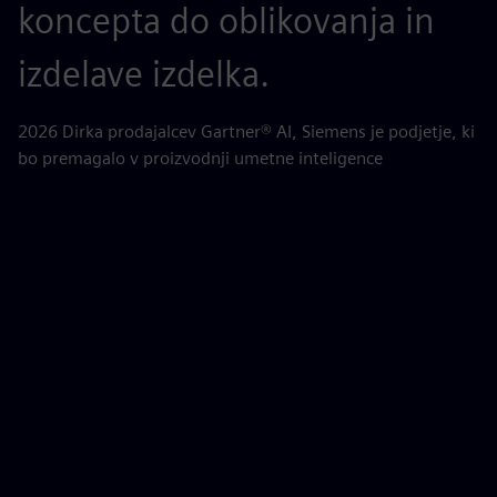
koncepta do oblikovanja in
n
izdelave izdelka.
AB
za
2026 Dirka prodajalcev Gartner® AI, Siemens je podjetje, ki
bo premagalo v proizvodnji umetne inteligence