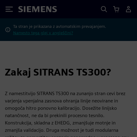
Siemens
Ta stran je prikazana z avtomatskim prevajanjem.
Namesto tega glej v angleščini?
Zakaj SITRANS TS300?
Z namestitvijo SITRANS TS300 na zunanjo stran cevi brez
varjenja vpenjalna zasnova ohranja linije neovirane in
omogoča hitro ponovno kalibracijo. Dosežite linijsko
natančnost, ne da bi prekinili procesno tesnilo.
Konstrukcija, skladna z EHEDG, zmanjšuje motnje in
zmanjša validacijo. Druga možnost je tudi modularna