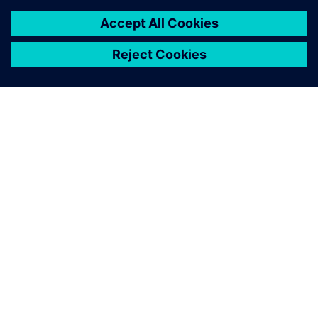
O SIEMENSU
PODATKI O PODJETJU
STOPITE V STIK