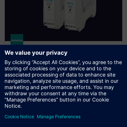
SITRANS TR320/TR420
Zagotovite neprekinjeno merjenje s SITRANS TH420.
Njegova funkcija vročega varnostnega kopiranja
samodejno preklopi senzorje ob okvari, kar
preprečuje izgubo podatkov in ustavitev proizvodnje.