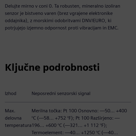
Delujte mirno v coni 0. Ta robusten, mineralno izoliran
senzor je bistveno varen (brez vgrajene elektronike
oddajnika), z morskimi odobritvami DNV/EURO, ki
potrjujejo izjemno odpornost proti vibracijam in EMC.
Ključne podrobnosti
Izhod
Neposredni senzorski signal
Max.
Merilna točka: Pt 100 Osnovno: —50... +400
delovna
°C (—58... +752 °F); Pt 100 Razširjeno: —
temperatura
196... +600 °C (—321... +1 112 °F);
Termoelement: —40... +1250 °C (—40...