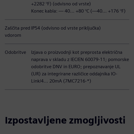
+2282 °F) (odvisno od vrste)
Konec kabla: — 40... +80 °C (—40... +176 °F)
Zaščita pred
IP54 (odvisno od vrste priključka)
vdorom
Odobritve
Izjava o proizvodnji kot preprosta električna
naprava v skladu z IEC/EN 60079-11; pomorske
odobritve DNV in EURO; prepoznavanje UL
(UR) za integrirane različice oddajnika IO-
Link/4... 20mA (7MC7216-*)
Izpostavljene zmogljivosti