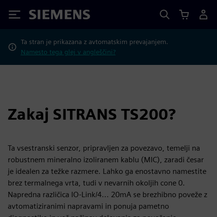
Siemens
Ta stran je prikazana z avtomatskim prevajanjem.
Namesto tega glej v angleščini?
Zakaj SITRANS TS200?
Ta vsestranski senzor, pripravljen za povezavo, temelji na
robustnem mineralno izoliranem kablu (MIC), zaradi česar
je idealen za težke razmere. Lahko ga enostavno namestite
brez termalnega vrta, tudi v nevarnih okoljih cone 0.
Napredna različica IO-Link/4... 20mA se brezhibno poveže z
avtomatiziranimi napravami in ponuja pametno