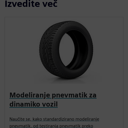
Izvedite več
Modeliranje pnevmatik za
dinamiko vozil
Naučite se, kako standardizirano modeliranje
pnevmatik, od testiranja pnevmatik preko