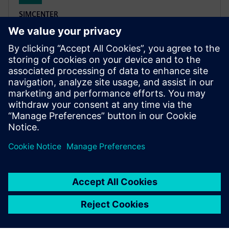
SIMCENTER
Simcenter 3D software
Rešite zapletene inženirske izzive s povečanjem
učinkovitosti simulacije. Simcenter 3D je ena izmed
najbolj celovitih in popolnoma integriranih rešitev
CAE.