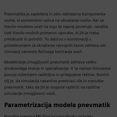
Pnevmatika je zapletena in zelo nelinearna komponenta
vozila, ki pomembno vpliva na obnašanje vozila. Ker se
število modelov vozil na trgu še naprej povečuje, narašča
tudi število možnih primerov uporabe, ki jih je treba
preizkusiti in potrditi. To dejstvo v kombinaciji s
prizadevanjem za skrajšanje razvojnih časov zahteva več
simulacij namesto fizičnega testiranja vozil.
Modeliranje zmogljivosti pnevmatik zahteva veliko
strokovnega znanja in specializacije. V ta namen Simcenter
ponuja inženirjem razširljive in prilagojene rešitve. Končni
cilj je, da simulacija natančno predstavi sile in trenutke
pnevmatik, tako da jih je mogoče razširiti na različne
simulacije zmogljivosti vozil.
Parametrizacija modela pnevmatik
Popolna prenova MF-Tool
za uporabniku prijazno