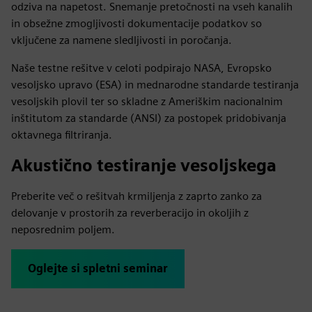
odziva na napetost. Snemanje pretočnosti na vseh kanalih
in obsežne zmogljivosti dokumentacije podatkov so
vključene za namene sledljivosti in poročanja.
Naše testne rešitve v celoti podpirajo NASA, Evropsko
vesoljsko upravo (ESA) in mednarodne standarde testiranja
vesoljskih plovil ter so skladne z Ameriškim nacionalnim
inštitutom za standarde (ANSI) za postopek pridobivanja
oktavnega filtriranja.
Akustično testiranje vesoljskega
Preberite več o rešitvah krmiljenja z zaprto zanko za
delovanje v prostorih za reverberacijo in okoljih z
neposrednim poljem.
Oglejte si spletni seminar