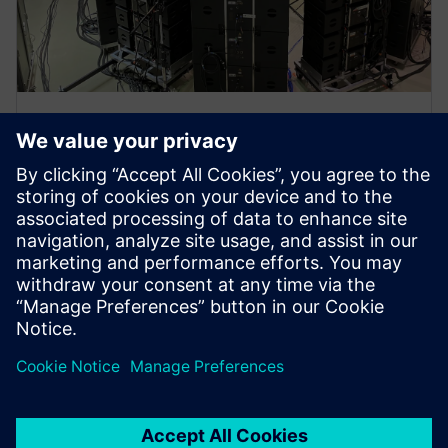
WEBINAR
Spacecraft acoustic testing
Perform safe and effective spacecraft acoustic testing
using reverberation or DFAN approaches. Learn
more.