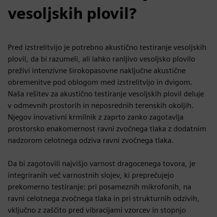
vesoljskih plovil?
Pred izstrelitvijo je potrebno akustično testiranje vesoljskih
plovil, da bi razumeli, ali lahko ranljivo vesoljsko plovilo
preživi intenzivne širokopasovne naključne akustične
obremenitve pod oblogom med izstrelitvijo in dvigom.
Naša rešitev za akustično testiranje vesoljskih plovil deluje
v odmevnih prostorih in neposrednih terenskih okoljih.
Njegov inovativni krmilnik z zaprto zanko zagotavlja
prostorsko enakomernost ravni zvočnega tlaka z dodatnim
nadzorom celotnega odziva ravni zvočnega tlaka.
Da bi zagotovili najvišjo varnost dragocenega tovora, je
integriranih več varnostnih slojev, ki preprečujejo
prekomerno testiranje: pri posameznih mikrofonih, na
ravni celotnega zvočnega tlaka in pri strukturnih odzivih,
vključno z zaščito pred vibracijami vzorcev in stopnjo