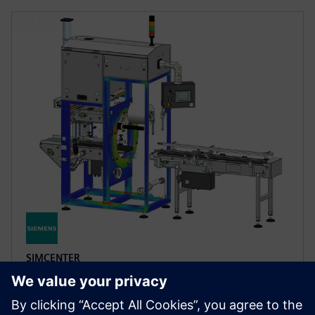
SIMCENTER
Simcenter 3D software
Rešite zapletene inženirske izzive s povečanjem