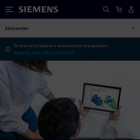
Siemens
Simcenter
Ta stran je prikazana z avtomatskim prevajanjem.
Namesto tega glej v angleščini?