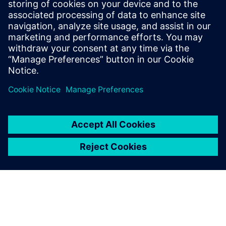
učinkovitosti simulacije. Simcenter 3D je ena izmed
najbolj celovitih in popolnoma integriranih rešitev
CAE.