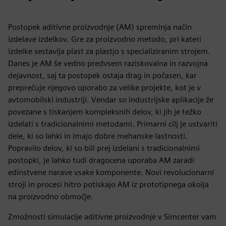
Postopek aditivne proizvodnje (AM) spreminja način
izdelave izdelkov. Gre za proizvodno metodo, pri kateri
izdelke sestavlja plast za plastjo s specializiranim strojem.
Danes je AM še vedno predvsem raziskovalna in razvojna
dejavnost, saj ta postopek ostaja drag in počasen, kar
preprečuje njegovo uporabo za velike projekte, kot je v
avtomobilski industriji. Vendar so industrijske aplikacije že
povezane s tiskanjem kompleksnih delov, ki jih je težko
izdelati s tradicionalnimi metodami. Primarni cilj je ustvariti
dele, ki so lahki in imajo dobre mehanske lastnosti.
Popravilo delov, ki so bili prej izdelani s tradicionalnimi
postopki, je lahko tudi dragocena uporaba AM zaradi
edinstvene narave vsake komponente. Novi revolucionarni
stroji in procesi hitro potiskajo AM iz prototipnega okolja
na proizvodno območje.
Zmožnosti simulacije aditivne proizvodnje v Simcenter vam