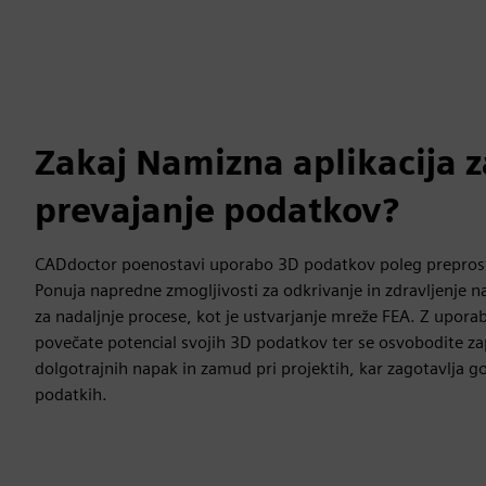
Zakaj Namizna aplikacija 
prevajanje podatkov?
CADdoctor poenostavi uporabo 3D podatkov poleg prepros
Ponuja napredne zmogljivosti za odkrivanje in zdravljenje n
za nadaljnje procese, kot je ustvarjanje mreže FEA. Z upor
povečate potencial svojih 3D podatkov ter se osvobodite zap
dolgotrajnih napak in zamud pri projektih, kar zagotavlja g
podatkih.