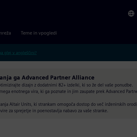
mreža
Teme in vpogledi
 glej v angleščini?
ganja ga Advanced Partner Alliance
optimizirajte dizajn z dodatnimi 82+ izdelki, ki so že del vaše ponudbe.
samega enotnega vira, ki ga poznate in jim zaupate prek Advanced Partn
ranja Altair Units, ki strankam omogoča dostop do več inženirskih orodi
ire za sprejetje in poenostavlja nabavo za vaše stranke.