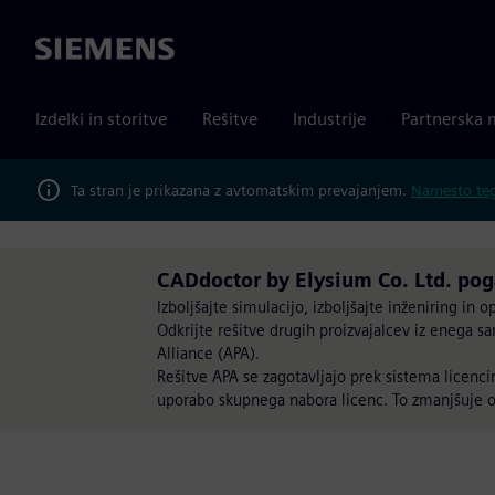
Siemens
Izdelki in storitve
Rešitve
Industrije
Partnerska 
Ta stran je prikazana z avtomatskim prevajanjem.
Namesto tega
CADdoctor by Elysium Co. Ltd. po
Izboljšajte simulacijo, izboljšajte inženiring in 
Odkrijte rešitve drugih proizvajalcev iz enega 
Alliance (APA).
Rešitve APA se zagotavljajo prek sistema licenci
uporabo skupnega nabora licenc. To zmanjšuje ov