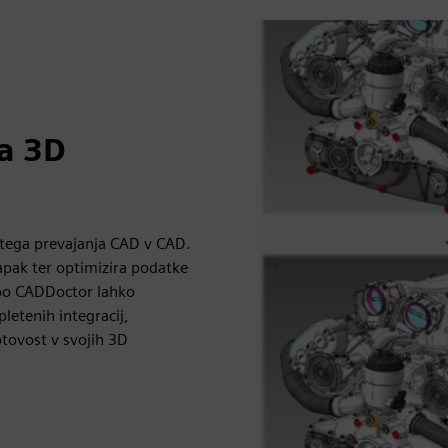
za 3D
tega prevajanja CAD v CAD.
apak ter optimizira podatke
abo CADDoctor lahko
letenih integracij,
otovost v svojih 3D