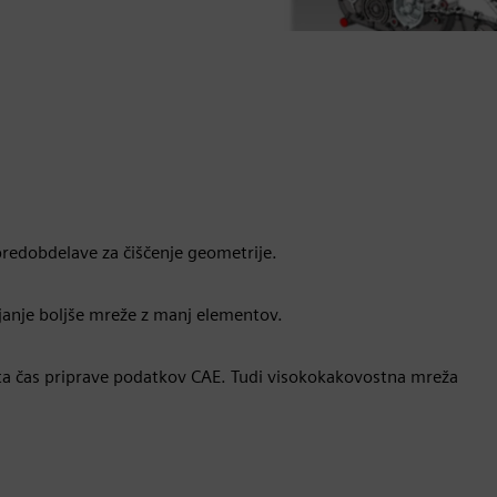
predobdelave za čiščenje geometrije.
janje boljše mreže z manj elementov.
ata čas priprave podatkov CAE. Tudi visokokakovostna mreža