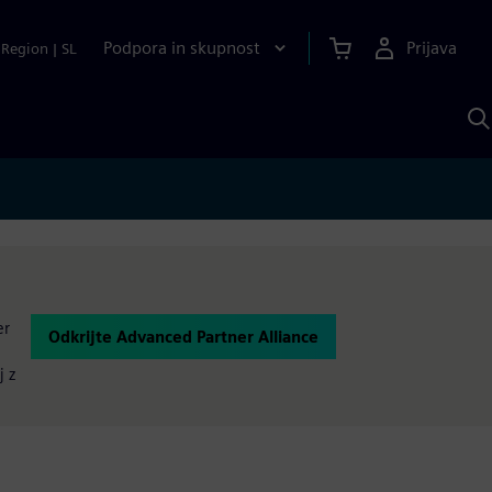
Podpora in skupnost
Prijava
Region
|
SL
I
s
S
A
er
Odkrijte Advanced Partner Alliance
j z