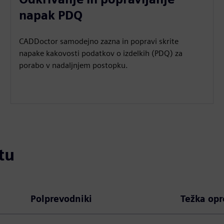
napak PDQ
CADDoctor samodejno zazna in popravi skrite
napake kakovosti podatkov o izdelkih (PDQ) za
porabo v nadaljnjem postopku.
tu
Polprevodniki
Težka op