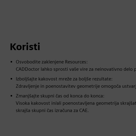
Koristi
Osvobodite zaklenjene Resources:
CADDoctor lahko sprosti vaše vire za neinovativno delo 
Izboljšajte kakovost mreže za boljše rezultate:
Zdravljenje in poenostavitev geometrije omogoča ustvar
Zmanjšajte skupni čas od konca do konca:
Visoka kakovost in/ali poenostavljena geometrija skrajš
skrajša skupni čas izračuna za CAE.