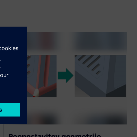
Poenostavitev geometrije