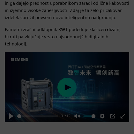
in ga dajejo prednost uporabnikom zaradi odlične kakovosti
in izjemno visoke zanesljivosti. Zdaj je ta zelo pričakovan
izdelek sprožil povsem novo inteligentno nadgradnjo.
Pametni zračni odklopnik 3WT podeduje klasičen dizajn,
hkrati pa vključuje vrsto najsodobnejših digitalnih
tehnologij.
Play
01:12
Play
Mute
Settings
PIP
Enter
fulls