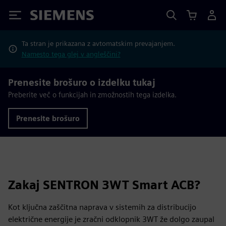
Siemens
Ta stran je prikazana z avtomatskim prevajanjem.
Namesto tega glej v angleščini?
Prenesite brošuro o izdelku tukaj
Preberite več o funkcijah in zmožnostih tega izdelka.
Prenesite brošuro
Zakaj SENTRON 3WT Smart ACB?
Kot ključna zaščitna naprava v sistemih za distribucijo
električne energije je zračni odklopnik 3WT že dolgo zaupal