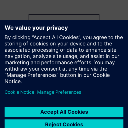
Raziščite več zmogljivosti
Dodatni viri
Prenos kataloga