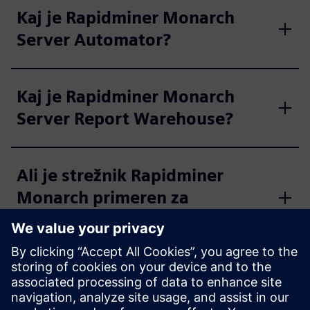
Kaj je Rapidminer Monarch
Server Automator?
Kaj je Rapidminer Monarch
Server Report Warehouse?
Ali je strežnik Rapidminer
Monarch primeren za
regulirane panoge?
Kateri so pogosti primeri
uporabe strežnika Rapidminer