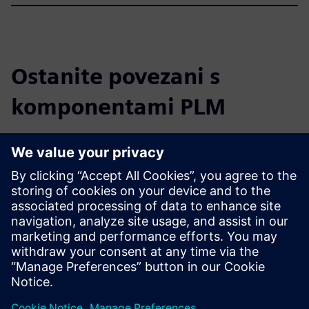
Ostanite povezani s
komponentami PLM
Preberite blog
Pridobite nove poglede na komponente PLM in trg PLM na
splošno.
Obiščite blog PLM Components