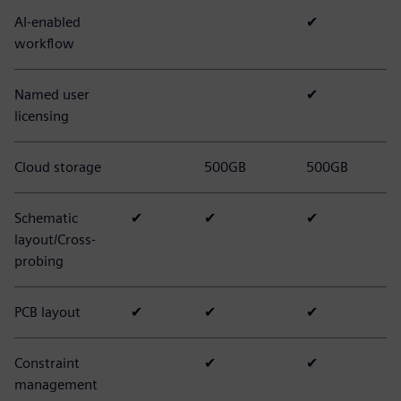
AI-enabled
✔
workflow
Named user
✔
licensing
Cloud storage
500GB
500GB
Schematic
✔
✔
✔
layout/Cross-
probing
PCB layout
✔
✔
✔
Constraint
✔
✔
management