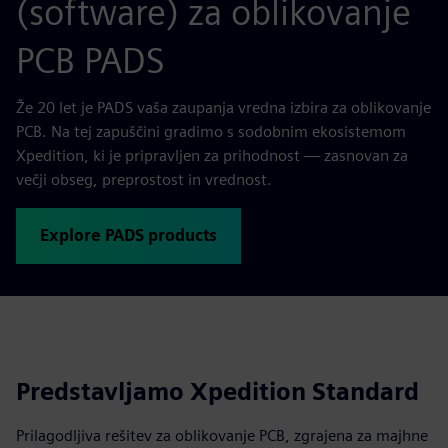
(software) za oblikovanje
PCB PADS
Že 20 let je PADS vaša zaupanja vredna izbira za oblikovanje
PCB. Na tej zapuščini gradimo s sodobnim ekosistemom
Xpedition, ki je pripravljen za prihodnost — zasnovan za
večji obseg, preprostost in vrednost.
Explore PADS products
Predstavljamo Xpedition Standard
Prilagodljiva rešitev za oblikovanje PCB, zgrajena za majhne