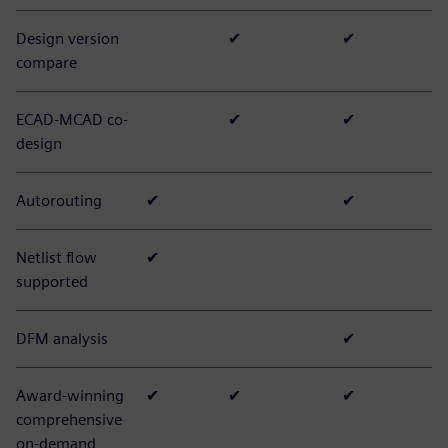
Design version
✔
✔
compare
ECAD-MCAD co-
✔
✔
design
Autorouting
✔
✔
Netlist flow
✔
supported
DFM analysis
✔
Award-winning
✔
✔
✔
comprehensive
on-demand