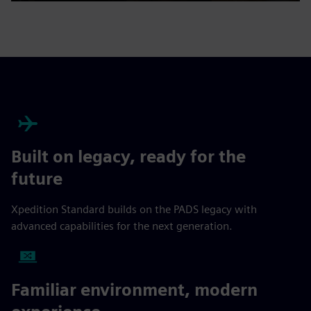
Play
Mute
Enable
Settings
PIP
Enter
captions
fulls
Built on legacy, ready for the
future
Xpedition Standard builds on the PADS legacy with
advanced capabilities for the next generation.
Familiar environment, modern