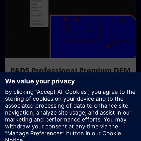
PADS Professional Premium DFM
PADS Professional Premium DFM je vse, kar dobite s
PADS Professional Premium, z integriranim DFM, ki ga
poganja (powered by) PCBFlow. Prenesite svoje
elektronske zasnove od prototipa do proizvodnje v
enem okolju.