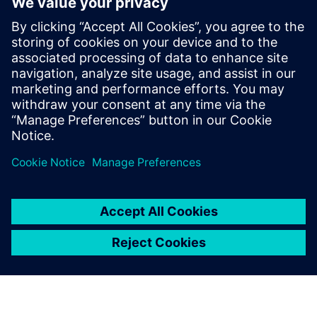
Poenostavite programiranje kompleksnih delov z NX
X Manufacturing Premium, ki temelji na naprednem
izdelku z večosno obdelavo, ki jo powered by
tehnologije v oblaku.