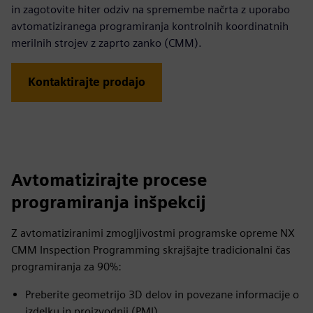
in zagotovite hiter odziv na spremembe načrta z uporabo
avtomatiziranega programiranja kontrolnih koordinatnih
merilnih strojev z zaprto zanko (CMM).
Kontaktirajte prodajo
Avtomatizirajte procese
programiranja inšpekcij
Z avtomatiziranimi zmogljivostmi programske opreme NX
CMM Inspection Programming skrajšajte tradicionalni čas
programiranja za 90%:
Preberite geometrijo 3D delov in povezane informacije o
izdelku in proizvodnji (PMI)