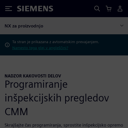
Siemens
NX za proizvodnjo
Ta stran je prikazana z avtomatskim prevajanjem.
Namesto tega glej v angleščini?
NADZOR KAKOVOSTI DELOV
Programiranje
inšpekcijskih pregledov
CMM
Skrajšajte čas programiranja, sprostite inšpekcijsko opremo