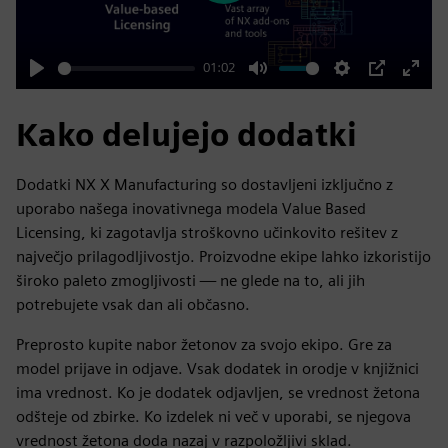
01:02
Play
Mute
Settings
PIP
Enter
fulls
Kako delujejo dodatki
Dodatki NX X Manufacturing so dostavljeni izključno z
uporabo našega inovativnega modela Value Based
Licensing, ki zagotavlja stroškovno učinkovito rešitev z
največjo prilagodljivostjo. Proizvodne ekipe lahko izkoristijo
široko paleto zmogljivosti — ne glede na to, ali jih
potrebujete vsak dan ali občasno.
Preprosto kupite nabor žetonov za svojo ekipo. Gre za
model prijave in odjave. Vsak dodatek in orodje v knjižnici
ima vrednost. Ko je dodatek odjavljen, se vrednost žetona
odšteje od zbirke. Ko izdelek ni več v uporabi, se njegova
vrednost žetona doda nazaj v razpoložljivi sklad.