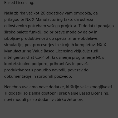
Based Licensing.
Naša zbirka več kot 20 dodatkov vam omogoča, da
prilagodite NX X Manufacturing tako, da ustreza
edinstvenim potrebam vašega projekta. Ti dodatki ponujajo
široko paleto funkcij, od priprave modelov delov in
izboljšav produktivnosti do specializirane obdelave,
simulacije, postprocesorjev in strojnih kompletov. NX X
Manufacturing Value Based Licensing vključuje tudi
inteligentni chat Co-Pilot, ki usmerja programerje NC s
kontekstualno podporo, prihrani čas in poveča
produktivnost s ponudbo navodil, povezav do
dokumentacije in sorodnih poizvedb.
Nenehno uvajamo nove dodatke, ki širijo vaše zmogljivosti.
Ti dodatki so zlahka dostopni prek Value Based Licensing,
novi moduli pa so dodani v zbirko žetonov.