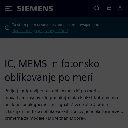
Siemens
Ta stran je prikazana z avtomatskim prevajanjem.
Namesto tega glej v angleščini?
IC, MEMS in fotonsko
oblikovanje po meri
Podjetje pripravljen tok oblikovanja IC po meri za
inovativne zasnove, ki podpirajo tako FinFET kot ravninski
analogni analogni mešani signal. Z več kot 30-letnimi
izkušnjami in tisoči oblikovalskih trakov je ta platforma zelo
primerna za modele »More than Moore«.