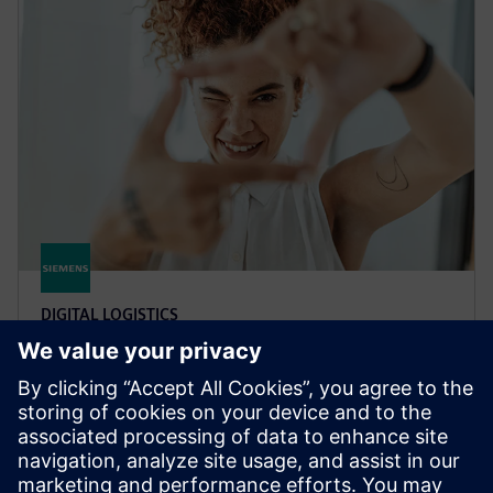
DIGITAL LOGISTICS
XCargo
Projektirajte logistično omrežje, načrtujte prometne
poti, izračunajte emisije in stroške cestnine ali
določite ustrezne cene prevoza — vse z enim
izdelkom: xCargo.