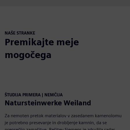
NAŠE STRANKE
Premikajte meje
mogočega
ŠTUDIJA PRIMERA | NEMČIJA
Natursteinwerke Weiland
Za nemoten pretok materialov v zasedanem kamenolomu
je potrebno presevanje in drobljenje kamnin, da se
preprečijo zamašitve. Rešitev Siemens je združila radar,