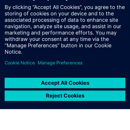
oblikovanje, proizvodnjo in uporabo aditivnih aplikacij v
različnih panogah.
Preberite več >