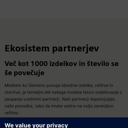
Ekosistem partnerjev
Več kot 1000 izdelkov in število se
še povečuje
Medtem ko Siemens ponuja obsežne izdelke, rešitve in
storitve, je temeljni del našega modela tesno sodelovanje z
zaupanja vrednimi partnerji. Naši partnerji dopolnjujejo
naše ponudbe, tako da imate vedno na voljo zanesljivo
rešitev.
Napredujmo v proizvodnji — tako, da ecosystem omogoči