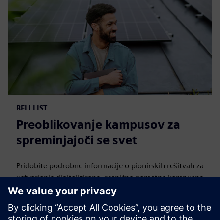
BELI LIST
Preoblikovanje kampusov za
spreminjajoči se svet
Pridobite podrobne informacije o pionirskih rešitvah za
ustvarjanje digitalizirane, resnično pametne kampusne
infrastrukture.