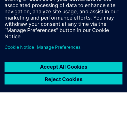
BELI LIST
Utrjevanje poti k prihodnosti
brez emisij ogljika
Spoznajte strategije za reševanje izzivov
dekarbonizacije, kot so uvedba preglednih, na
podatkih temelječih sistemov za spremljanje