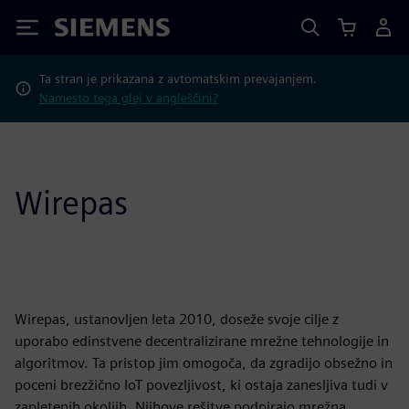
Siemens
Ta stran je prikazana z avtomatskim prevajanjem.
Namesto tega glej v angleščini?
Wirepas
Wirepas, ustanovljen leta 2010, doseže svoje cilje z
uporabo edinstvene decentralizirane mrežne tehnologije in
algoritmov. Ta pristop jim omogoča, da zgradijo obsežno in
poceni brezžično IoT povezljivost, ki ostaja zanesljiva tudi v
zapletenih okoljih. Njihove rešitve podpirajo mrežna