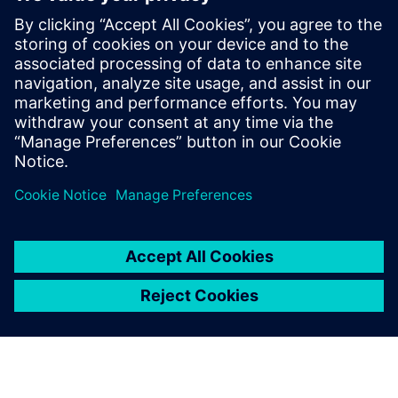
Wirepas 2.4GHz Mesh
Uvedite cenovno dostopne, velike aplikacije IoT kratkega
dosega z visoko gostoto z izjemno zmogljivostjo.
Izvedite več