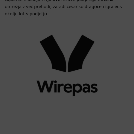
omrežja z več prehodi, zaradi česar so dragocen igralec v
okolju IoT v podjetju