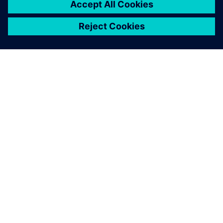
O SIEMENSU
PODATKI O PODJETJU
STOPITE V STIK