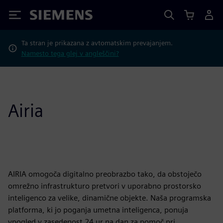
Siemens
Ta stran je prikazana z avtomatskim prevajanjem.
Namesto tega glej v angleščini?
Airia
AIRIA omogoča digitalno preobrazbo tako, da obstoječo
omrežno infrastrukturo pretvori v uporabno prostorsko
inteligenco za velike, dinamične objekte. Naša programska
platforma, ki jo poganja umetna inteligenca, ponuja
vpogled v zasedenost 24 ur na dan za pomoč pri