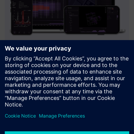
AIRIA, AI Spatial Intelligence
AIRIA je programska oprema za prostorsko inteligenco za
univerze, ki ponuja vpogled v zasedenost v realnem času in
analitiko na celotnem kampusu. Razkriva premalo
rabljene/preobremenjene prostore, kar omogoča objektom
in energetsk...
Izvedite več