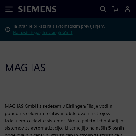
Siemens
Ta stran je prikazana z avtomatskim prevajanjem.
Namesto tega glej v angleščini?
MAG IAS
MAG IAS GmbH s sedežem v Eislingen/Fils je vodilni
ponudnik celovitih rešitev in obdelovalnih strojev.
Izdelujemo celovite sisteme s široko paleto tehnologij in
sistemov za avtomatizacijo, ki temeljijo na naših 5-osnih
obdelovalnih centrih, stružnicah in strojih za stružnice s