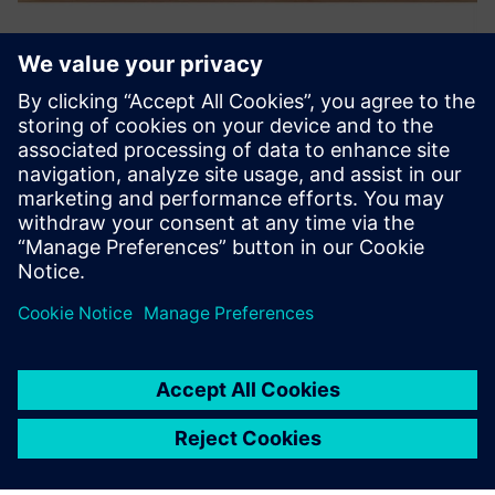
MyTMA Zeit
myTMA je sodoben in priročen sistem za upravljanje časa,
ki vključuje poteke dela in uporabniško nadzorno ploščo. Z
myTMA je mogoče izračune časa in doplačila obdelati in
pripraviti za obračunavanje plač.
Izvedite več