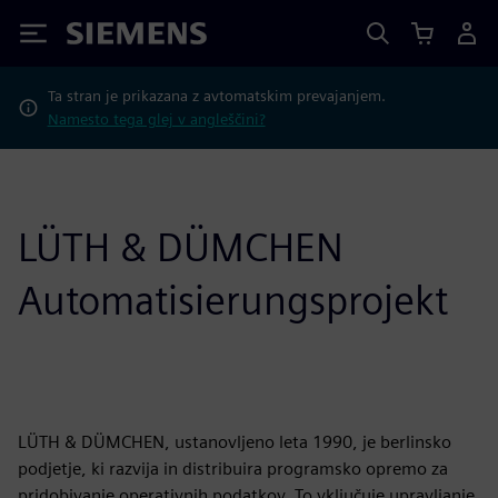
Siemens
Ta stran je prikazana z avtomatskim prevajanjem.
Namesto tega glej v angleščini?
LÜTH & DÜMCHEN
Automatisierungsprojekt
LÜTH & DÜMCHEN, ustanovljeno leta 1990, je berlinsko
podjetje, ki razvija in distribuira programsko opremo za
pridobivanje operativnih podatkov. To vključuje upravljanje