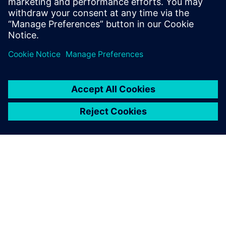
in spremlj...
Izvedite več
O SIEMENSU