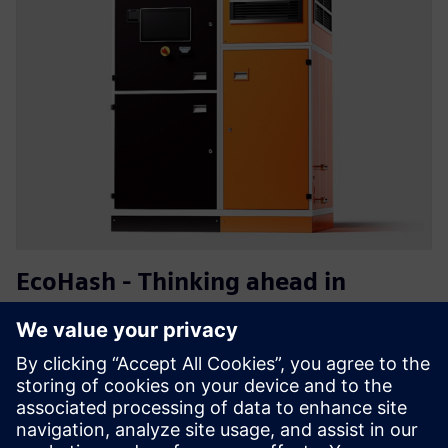
EcoHash - Thinking ahead in
energy utilisation
EcoHash je modularni sistem upravljanja z energijo, ki
presežek obnovljive električne energije pretvori v visoko
vredno računalništvo in uporabno toploto. Povečajte
donosnost naložbe na kWh, zmanjšajte stroške ogrevanja