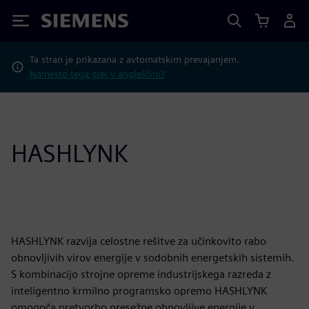
Siemens
Ta stran je prikazana z avtomatskim prevajanjem.
Namesto tega glej v angleščini?
HASHLYNK
HASHLYNK razvija celostne rešitve za učinkovito rabo
obnovljivih virov energije v sodobnih energetskih sistemih.
S kombinacijo strojne opreme industrijskega razreda z
inteligentno krmilno programsko opremo HASHLYNK
omogoča pretvorbo presežne obnovljive energije v