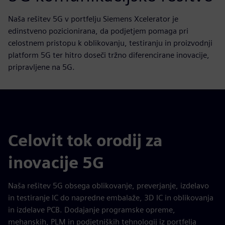
Naša rešitev 5G v portfelju Siemens Xcelerator je
edinstveno pozicionirana, da podjetjem pomaga pri
celostnem pristopu k oblikovanju, testiranju in proizvodnji
platform 5G ter hitro doseči tržno diferencirane inovacije,
pripravljene na 5G.
Celovit tok orodij za
inovacije 5G
Naša rešitev 5G obsega oblikovanje, preverjanje, izdelavo
in testiranje IC do napredne embalaže, 3D IC in oblikovanja
in izdelave PCB. Dodajanje programske opreme,
mehanskih, PLM in podjetniških tehnologij iz portfelja