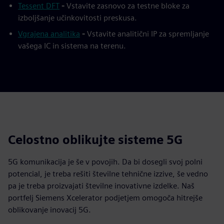
Tessent DFT
-
Vstavite zasnovo za testne bloke za
izboljšanje učinkovitosti preskusa.
Vgrajena analitika
-
Vstavite analitični IP za spremljanje
vašega IC in sistema na terenu.
Celostno oblikujte sisteme 5G
5G komunikacija je še v povojih. Da bi dosegli svoj polni
potencial, je treba rešiti številne tehnične izzive, še vedno
pa je treba proizvajati številne inovativne izdelke. Naš
portfelj Siemens Xcelerator podjetjem omogoča hitrejše
oblikovanje inovacij 5G.