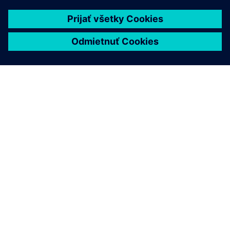
pri objavovaní liekov?
Akú úlohu zohrávajú znalostné
grafy pri objavovaní a vývoji
liekov?
Ako softvér na objavovanie a
vývoj liekov podporuje
dodržiavanie predpisov?
Ktoré terapeutické metódy
podporuje softvér Siemens na
objavovanie a vývoj liekov?