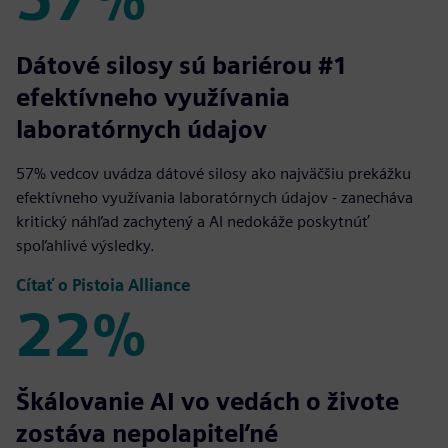
57%
Dátové silosy sú bariérou #1
efektívneho využívania
laboratórnych údajov
57% vedcov uvádza dátové silosy ako najväčšiu prekážku
efektívneho využívania laboratórnych údajov - zanecháva
kritický náhľad zachytený a AI nedokáže poskytnúť
spoľahlivé výsledky.
Čítať o Pistoia Alliance
22%
22%
Škálovanie AI vo vedách o živote
zostáva nepolapiteľné