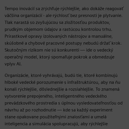
Tempo inovácií sa zrýchľuje rýchlejšie, ako dokáže reagovať
väčšina organizácií - ale rýchlosť bez presnosti je plytvanie.
Tlak narastá so zvyšujúcou sa zložitosťou produktov,
prudkým objemom údajov a rastúcou kontrolou trhu.
Prírastkové opravy izolovaných nástrojov a manuálne,
skúšobné a chybové pracovné postupy nebudú držať krok.
Skutočným rizikom nie sú konkurenti — ide o vedecký
operačný model, ktorý spomaľuje pokrok a obmedzuje
vplyv AI.
Organizácie, ktoré vyhrávajú, budú tie, ktoré kombinujú
hlboké vedecké porozumenie s infraštruktúrou, aby na ňu
konali rýchlejšie, dôslednejšie a rozsiahlejšie. To znamená
vytvorenie prepojeného, inteligentného vedeckého
prevádzkového prostredia s úplnou vysledovateľnosťou od
návrhu až po rozhodnutie — kde sa každý experiment
stane opakovane použiteľnými znalosťami a umelá
inteligencia a simulácia spolupracujú, aby rýchlejšie