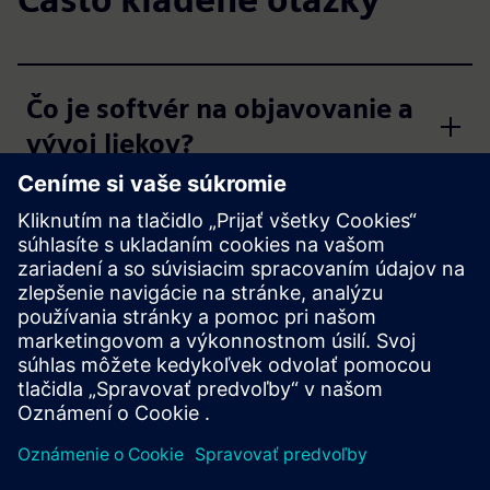
Čo je softvér na objavovanie a
vývoj liekov?
Prečo by farmaceutické
organizácie mali teraz
investovať do softvéru na
objavovanie liekov?
Ako modelovanie in-silico
znižuje experimentálnu záťaž