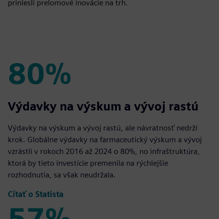
priniesli prelomové inovácie na trh.
80%
80%
Výdavky na výskum a vývoj rastú
Výdavky na výskum a vývoj rastú, ale návratnosť nedrží
krok. Globálne výdavky na farmaceutický výskum a vývoj
vzrástli v rokoch 2016 až 2024 o 80%, no infraštruktúra,
ktorá by tieto investície premenila na rýchlejšie
rozhodnutia, sa však neudržala.
Čítať o Statista
57%