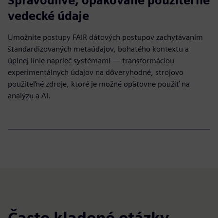
Spravodlivé, opakovane použiteľné
vedecké údaje
Umožnite postupy FAIR dátových postupov zachytávaním
štandardizovaných metaúdajov, bohatého kontextu a
úplnej línie naprieč systémami — transformáciou
experimentálnych údajov na dôveryhodné, strojovo
použiteľné zdroje, ktoré je možné opätovne použiť na
analýzu a AI.
Často kladené otázky