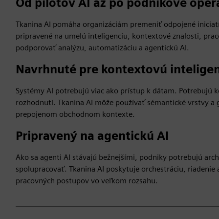
Od pilotov AI až po podnikové oper
Tkanina AI pomáha organizáciám premeniť odpojené iniciat
pripravené na umelú inteligenciu, kontextové znalosti, pr
podporovať analýzu, automatizáciu a agentickú AI.
Navrhnuté pre kontextovú intelige
Systémy AI potrebujú viac ako prístup k dátam. Potrebujú k
rozhodnutí. Tkanina AI môže používať sémantické vrstvy a 
prepojenom obchodnom kontexte.
Pripravený na agentickú AI
Ako sa agenti AI stávajú bežnejšími, podniky potrebujú ar
spolupracovať. Tkanina AI poskytuje orchestráciu, riadenie
pracovných postupov vo veľkom rozsahu.