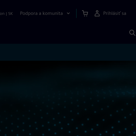
Podpora a komunita
Prihlásiť sa
ion
|
SK
V
p
S