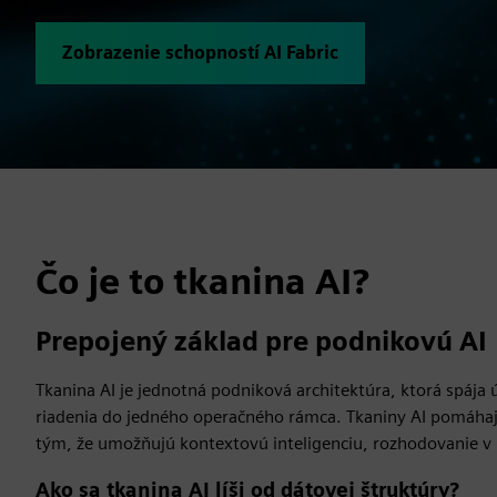
Zobrazenie schopností AI Fabric
Čo je to tkanina AI?
Prepojený základ pre podnikovú AI
Tkanina AI je jednotná podniková architektúra, ktorá spáj
riadenia do jedného operačného rámca. Tkaniny AI pomáhaj
tým, že umožňujú kontextovú inteligenciu, rozhodovanie v 
Ako sa tkanina AI líši od dátovej štruktúry?