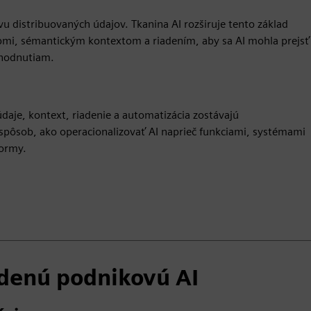
vu distribuovaných údajov. Tkanina AI rozširuje tento základ
mi, sémantickým kontextom a riadením, aby sa AI mohla prejsť
hodnutiam.
 údaje, kontext, riadenie a automatizácia zostávajú
pôsob, ako operacionalizovať AI naprieč funkciami, systémami
formy.
adenú podnikovú AI