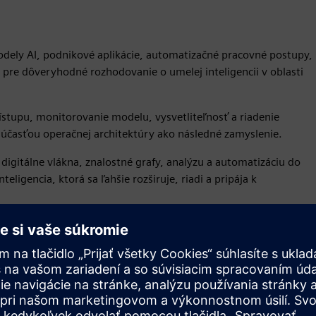
odely AI, podnikové aplikácie, automatizačné pracovné postupy,
 pre dôveryhodné rozhodovanie o umelej inteligencii v oblasti
ístupu, monitorovanie modelu, vysvetliteľnosť a riadenie
 súčasťou operačnej architektúry ako následné zamyslenie.
igitálne vlákna, znalostné grafy, analýzu a automatizáciu do
igencia, ktorá sa ľahšie rozširuje, riadi a pripája k