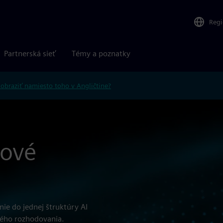
Reg
Partnerská sieť
Témy a poznatky
obraziť namiesto toho v Angličtine?
kové
ie do jednej štruktúry AI
ného rozhodovania.