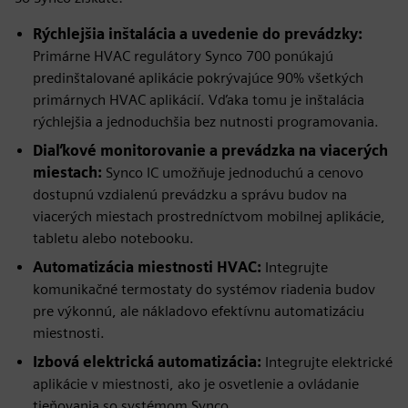
Rýchlejšia inštalácia a uvedenie do prevádzky:
Primárne HVAC regulátory Synco 700 ponúkajú
predinštalované aplikácie pokrývajúce 90% všetkých
primárnych HVAC aplikácií. Vďaka tomu je inštalácia
rýchlejšia a jednoduchšia bez nutnosti programovania.
Diaľkové monitorovanie a prevádzka na viacerých
miestach:
Synco IC umožňuje jednoduchú a cenovo
dostupnú vzdialenú prevádzku a správu budov na
viacerých miestach prostredníctvom mobilnej aplikácie,
tabletu alebo notebooku.
Automatizácia miestnosti HVAC:
Integrujte
komunikačné termostaty do systémov riadenia budov
pre výkonnú, ale nákladovo efektívnu automatizáciu
miestnosti.
Izbová elektrická automatizácia:
Integrujte elektrické
aplikácie v miestnosti, ako je osvetlenie a ovládanie
tieňovania so systémom Synco.