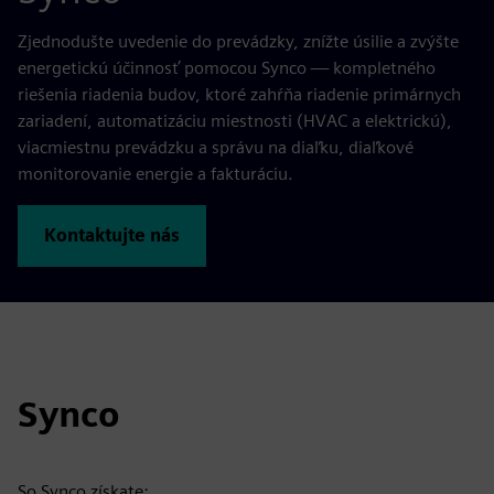
Zjednodušte uvedenie do prevádzky, znížte úsilie a zvýšte
energetickú účinnosť pomocou Synco — kompletného
riešenia riadenia budov, ktoré zahŕňa riadenie primárnych
zariadení, automatizáciu miestnosti (HVAC a elektrickú),
viacmiestnu prevádzku a správu na diaľku, diaľkové
monitorovanie energie a fakturáciu.
Kontaktujte nás
Synco
So Synco získate: