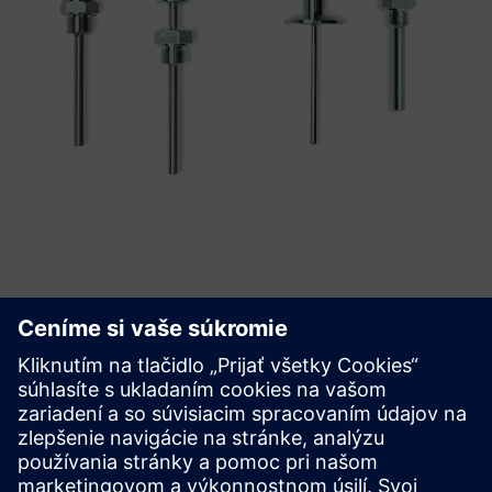
Začnite
Kúpiť teraz