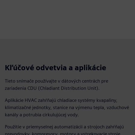
Kľúčové odvetvia a aplikácie
Tieto snímače používajte v dátových centrách pre
zariadenia CDU (Chladiant Distribution Unit).
Aplikácie HVAC zahŕňajú chladiace systémy kvapaliny,
klimatizačné jednotky, stanice na výmenu tepla, vzduchové
kanály a potrubia cirkulujúcej vody.
Použitie v priemyselnej automatizácii a strojoch zahŕňajú
prevodovky, kompresory, motory a vstrekovacie stroje.