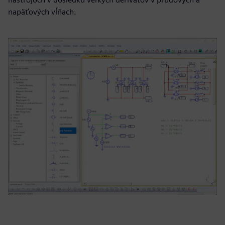
napäťových vĺňach.