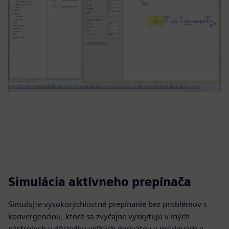
Simulácia aktívneho prepínača
Simulujte vysokorýchlostné prepínanie bez problémov s
konvergenciou, ktoré sa zvyčajne vyskytujú v iných
nástrojoch v dôsledku veľkých derivátov v prúdových a