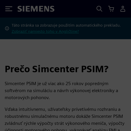
Siemens
Táto stránka sa zobrazuje použitím automatického prekladu.
Zobraziť namiesto toho v Angličtine?
Prečo Simcenter PSIM?
Simcenter PSIM je už viac ako 25 rokov popredným
softvérom na simuláciu a návrh výkonovej elektroniky a
motorových pohonov.
Vďaka intuitívnemu, užívateľsky prívetivému rozhraniu a
robustnému simulačnému motoru dokáže Simcenter PSIM
zvládnuť rýchle výpočty strát výkonového meniča, výpočty
účinnosti motorového pohonu, vykonávať analýzu EMI a