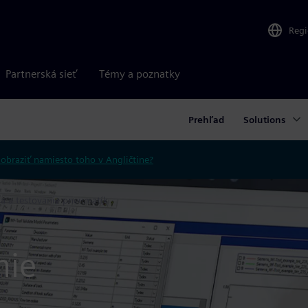
Reg
Partnerská sieť
Témy a poznatky
Prehľad
Solutions
obraziť namiesto toho v Angličtine?
ia a testovanie pneumatík
nie