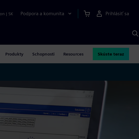
Podpora a komunita
Prihlásiť sa
ion
|
SK
V
p
S
Produkty
Schopnosti
Resources
Skúste teraz