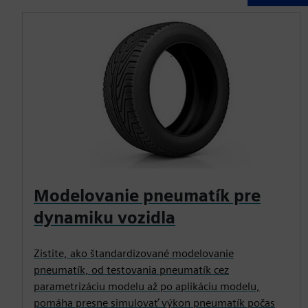
Modelovanie pneumatík pre
dynamiku vozidla
Zistite, ako štandardizované modelovanie
pneumatík, od testovania pneumatík cez
parametrizáciu modelu až po aplikáciu modelu,
pomáha presne simulovať výkon pneumatík počas