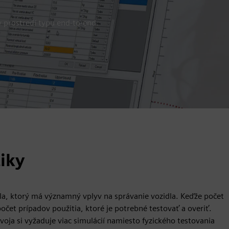
 prostredí typu end-to-end.
iky
la, ktorý má významný vplyv na správanie vozidla. Keďže počet
počet prípadov použitia, ktoré je potrebné testovať a overiť.
oja si vyžaduje viac simulácií namiesto fyzického testovania