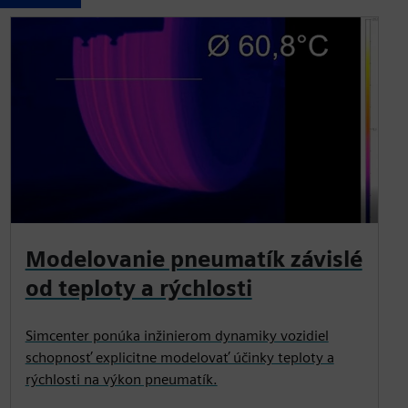
Modelovanie pneumatík závislé
od teploty a rýchlosti
Simcenter ponúka inžinierom dynamiky vozidiel
schopnosť explicitne modelovať účinky teploty a
rýchlosti na výkon pneumatík.