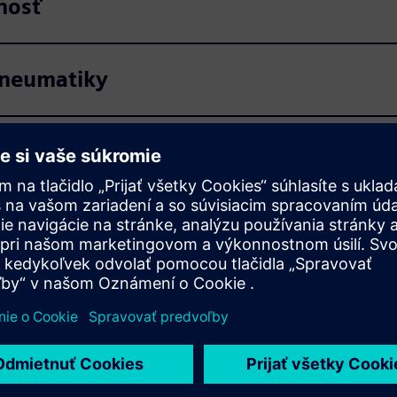
nosť
pneumatiky
se