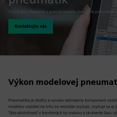
Vytvárajte efektívne a presné modely simulácie pneumatík v
Kontaktujte nás
Výkon modelovej pneumat
Pneumatika je zložitý a vysoko nelineárny komponent vozid
modelov vozidiel na trhu sa neustále zvyšuje, zvyšuje sa aj 
Táto skutočnosť v kombinácii so snahou o skrátenie času výv