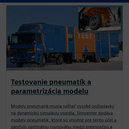
Testovanie pneumatík a
parametrizácia modelu
Modely pneumatík musia spĺňať vysoké požiadavky
na dynamickú simuláciu vozidla. Simcenter dodáva
modely pneumatík, ktoré sú vhodné pre tento účel a
zaisťujú optimálnu rovnováhu medzi presnosťou a