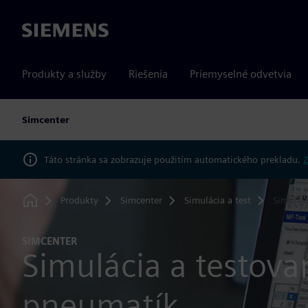
Siemens
Produkty a služby
Riešenia
Priemyselné odvetvia
Simcenter
Táto stránka sa zobrazuje použitím automatického prekladu.
Z
Produkty
Simcenter
Simulácia a test
Simulác
Home
SIMCENTER
Simulácia a testova
pneumatík