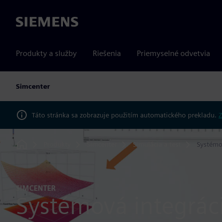
Siemens
Produkty a služby
Riešenia
Priemyselné odvetvia
Simcenter
Táto stránka sa zobrazuje použitím automatického prekladu.
Z
Produkty
Simcenter
Simulácia a test
Systémo
Home
SIMCENTER
Systémová integrác