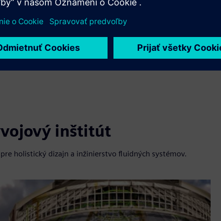
ojový inštitút
e holistický dizajn a inžinierstvo fluidných systémov.