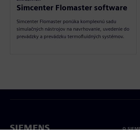
Simcenter Flomaster software
Simcenter Flomaster ponúka komplexnú sadu
simulačných nástrojov na navrhovanie, uvedenie do
prevádzky a prevádzku termofluidných systémov.
O SIEM