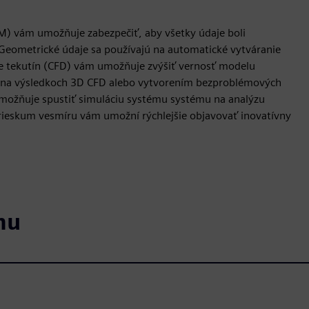
LM) vám umožňuje zabezpečiť, aby všetky údaje boli
 Geometrické údaje sa používajú na automatické vytváranie
e tekutín (CFD) vám umožňuje zvýšiť vernosť modelu
 na výsledkoch 3D CFD alebo vytvorením bezproblémových
možňuje spustiť simuláciu systému systému na analýzu
rieskum vesmíru vám umožní rýchlejšie objavovať inovatívny
mu