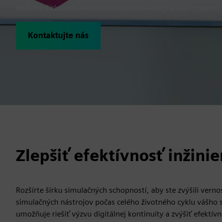
Rozšírte šírku simulačných schopností integráciou modelov
Kontaktujte nás
Zlepšiť efektívnosť inžini
Rozšírte šírku simulačných schopností, aby ste zvýšili verno
simulačných nástrojov počas celého životného cyklu vášho
umožňuje riešiť výzvu digitálnej kontinuity a zvýšiť efekt