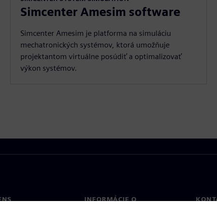
Simcenter Amesim software
Simcenter Amesim je platforma na simuláciu
mechatronických systémov, ktorá umožňuje
projektantom virtuálne posúdiť a optimalizovať
výkon systémov.
ENS
INFORMÁCIE O
KONT
SPOLOČNOSTI