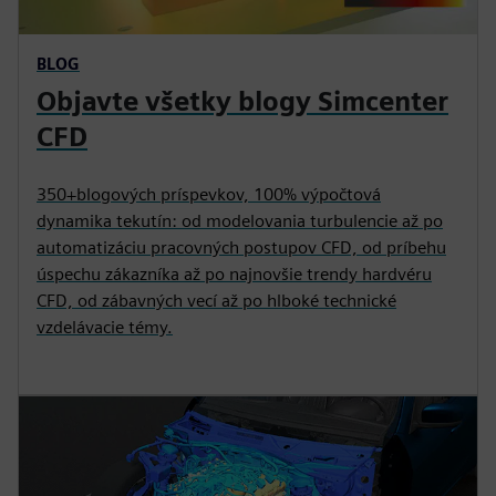
BLOG
Objavte všetky blogy Simcenter
CFD
350+blogových príspevkov, 100% výpočtová
dynamika tekutín: od modelovania turbulencie až po
automatizáciu pracovných postupov CFD, od príbehu
úspechu zákazníka až po najnovšie trendy hardvéru
CFD, od zábavných vecí až po hlboké technické
vzdelávacie témy.