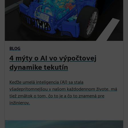
BLOG
4 mýty o AI vo výpočtovej
dynamike tekutín
Keďže umelá inteligencia (AI) sa stala
všadeprítomnejšou v našom každodennom živote, má
tiež zmätok o tom, čo to je a čo to znamená pre
inžinierov.