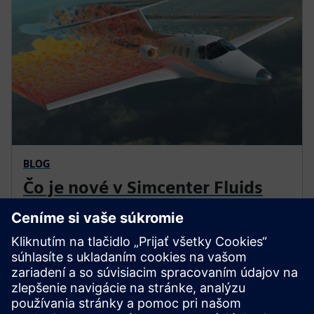
BLOG
Čo je nové v Simcenter Fluids
and Thermal v júli?
Poslaním riešenia Simcenter Fluids & Thermal je
prerušiť hranice inžinierskych silov a umožniť
inžinierom využiť simuláciu výpočtovej dynamiky
tekutín (CFD) v rôznych disciplínach a cykloch vývoja
produktov.