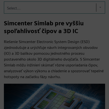
Select...
Simcenter Simlab pre vyššiu
spoľahlivosť čipov a 3D IC
Riešenie Simcenter Electronic System Design (ESD)
zjednodušuje a urýchľuje návrh integrovaných obvodov
(IO) a 3D balíkov pomocou jednotného procesu
postaveného okolo 3D digitálneho dvojčaťa. S Simcenter
Simlab môžu inžinieri skúmať rôzne usporiadania čipov,
analyzovať výkon výkonu a chladenie a spozorovať tepelné
hotspoty na začiatku fázy návrhu.