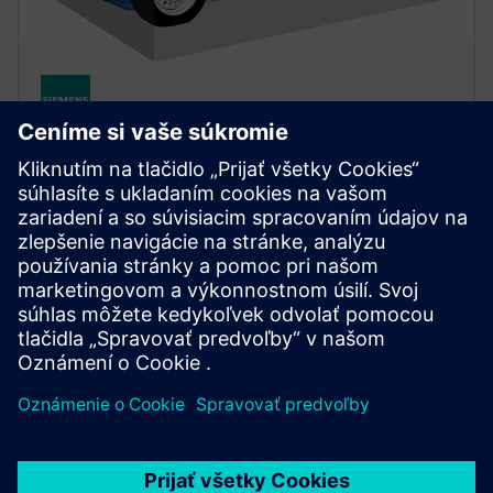
MECHANICAL AND MANUFACTURING SIMULATION
Simcenter Radioss
Optimize product performance under dynamic loads
with a leading structural solver for highly nonlinear
problems like crash, impact, blast and stamping.